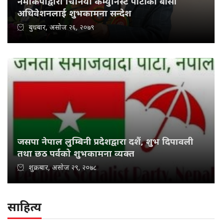
नेमकिपाद्वारा चिनियाँ कम्युनिस्ट पार्टीको बीसौँ
अधिवेशनलाई शुभकामना सन्देश
बुधबार, असोज २६, २०७९
जसपा नेपाल लुम्बिनी प्रदेशद्वारा दशैं, शुभ दिपावली
तथा छठ पर्वको शुभकामना व्यक्त
शुक्रबार, असोज २९, २०७८
साहित्य