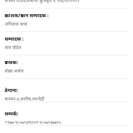
कञ्चन गाउपालिकामा सुचिकृत नं. १२६/०८०/०८१
प्रकाशक/प्रधान सम्पादक :
जगिलाल थापा
सम्पादक :
तारा पौडेल
प्रबन्धक:
शेखर अर्याल
ठेगाना:
कञ्चन-४,अस्नैया,रुपन्देही
सम्पर्क:
+९७७-९८५७०३११२०र ९८५७०३७७२५