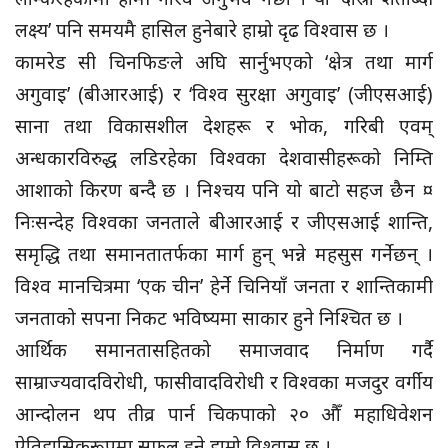
लक्ष्य’ पनि समयमै हासिल हुनेबारे हाम्रो दृढ विश्वास छ ।
कामरेड सी चिनफिङले अघि सार्नुभएको ‘क्षेत्र तथा मार्ग
अगुवाइ’ (बीआरआई) र ‘विश्व सुरक्षा अगुवाइ’ (जीएसआई)
साना तथा विकासशील देशहरू र भोक, गरिबी एवम्
अन्धकारविरुद्ध लडिरहेका विश्वका देशवासीहरूको निम्ति
आशाको किरण बन्दै छ । निश्चय पनि यो बाटो सहज छैन ¤
निःसन्देह विश्वका जनताले बीआरआई र जीएसआई शान्ति,
समृद्धि तथा समानतातर्फका मार्ग हुन् भन्ने महसुस गर्नेछन् ।
विश्व मानचित्रमा ‘एक चीन’ हेर्ने चिनियाँ जनता र शान्तिकामी
जनताको सपना निकट भविष्यमा साकार हुने निश्चित छ ।
आर्थिक समानतासहितको समाजवाद निर्माण गर्दै
साम्राज्यवादविरोधी, फासीवादविरोधी र विश्वका मजदुर वर्गीय
आन्दोलन थप तीव्र पार्न चिकपाको २० औँ महाधिवेशन
ऐतिहासिकरूपमा सफल हुने हाम्रो विश्वास छ ।