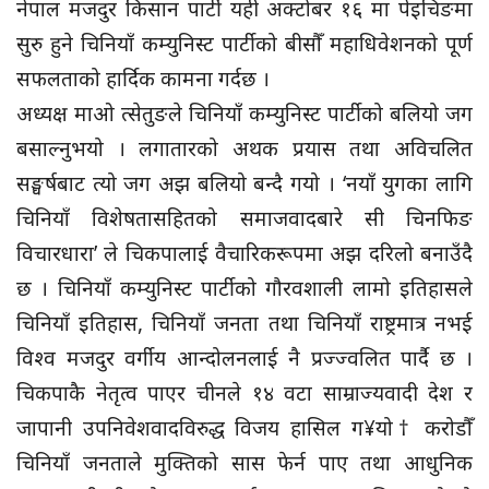
नेपाल मजदुर किसान पार्टी यही अक्टोबर १६ मा पेइचिङमा
सुरु हुने चिनियाँ कम्युनिस्ट पार्टीको बीसौँ महाधिवेशनको पूर्ण
सफलताको हार्दिक कामना गर्दछ ।
अध्यक्ष माओ त्सेतुङले चिनियाँ कम्युनिस्ट पार्टीको बलियो जग
बसाल्नुभयो । लगातारको अथक प्रयास तथा अविचलित
सङ्घर्षबाट त्यो जग अझ बलियो बन्दै गयो । ‘नयाँ युगका लागि
चिनियाँ विशेषतासहितको समाजवादबारे सी चिनफिङ
विचारधारा’ ले चिकपालाई वैचारिकरूपमा अझ दरिलो बनाउँदै
छ । चिनियाँ कम्युनिस्ट पार्टीको गौरवशाली लामो इतिहासले
चिनियाँ इतिहास, चिनियाँ जनता तथा चिनियाँ राष्ट्रमात्र नभई
विश्व मजदुर वर्गीय आन्दोलनलाई नै प्रज्ज्वलित पार्दै छ ।
चिकपाकै नेतृत्व पाएर चीनले १४ वटा साम्राज्यवादी देश र
जापानी उपनिवेशवादविरुद्ध विजय हासिल ग¥यो† करोडौँ
चिनियाँ जनताले मुक्तिको सास फेर्न पाए तथा आधुनिक