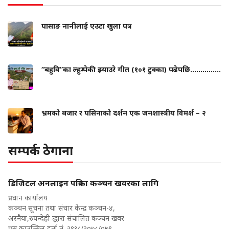
पासाङ नानीलाई एउटा खुला पत्र
“बहुवि”का ल्हुम्पेकी झ्याउरे गीत (१०१ टुक्का) पढेपछि...............
भ्रमको बजार र पसिनाको दर्शन एक जनशास्त्रीय विमर्श – २
सम्पर्क ठेगाना
डिजिटल अनलाइन पत्रिका कञ्चन खवरका लागि
प्रधान कार्यालय
कञ्चन सूचना तथा संचार केन्द्र कञ्चन-४,
अस्नैया,रुपन्देही द्धारा संचालित कञ्चन खवर
प्रस काउन्सिल दर्ता नं. २९१८/२०७८/०७९