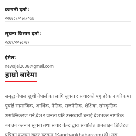
कम्पनी दर्ता :
२२७७८२/०७६/०७७
सूचना विभाग दर्ता :
२८७९/२०७८/७९
ईमेल:
newsjel2038@gmail.com
हाम्रो बारेमा
समृद्ध नेपाल,खुशी नेपालीका लागि सूचना र संचारको पहुच हरेक नागरिकमा
पुर्याई सामाजिक, आर्थिक, नैतिक, राजनैतिक, शैक्षिक, सांस्कृतिक
शसक्तिकरण गर्न,देश र जनता प्रति उत्तरदायी बनाई देशभक्त नागरिक
बनाउन कञ्चन सूचना तथा संचार केन्द्र द्वारा संचालित अनलाइन डिजिटल
पत्रिका कञ्चन खवर डटकम (Kanchankhabar.com) हो। यस