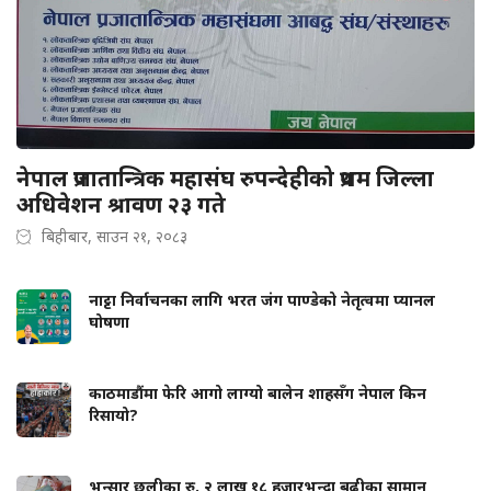
नेपाल प्रजातान्त्रिक महासंघ रुपन्देहीको प्रथम जिल्ला
अधिवेशन श्रावण २३ गते
बिहीबार, साउन २१, २०८३
नाट्टा निर्वाचनका लागि भरत जंग पाण्डेको नेतृत्वमा प्यानल
घोषणा
काठमाडौंमा फेरि आगो लाग्यो बालेन शाहसँग नेपाल किन
रिसायो?
भन्सार छलीका रु. २ लाख १८ हजारभन्दा बढीका सामान