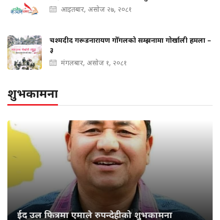
आइतबार, असोज २७, २०८१
चश्मदीद गरूडनारायण गोँगलको सम्झनामा गोर्खाली हमला –
३
मंगलबार, असोज १, २०८१
शुभकामना
ईद उल फित्रमा एमाले रुपन्देहीको शुभकामना