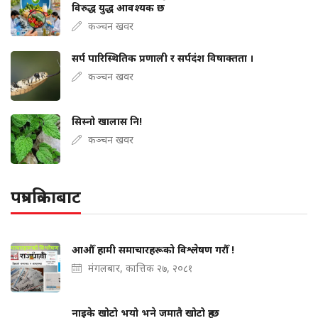
विरुद्ध युद्ध आवश्यक छ
कञ्चन खवर
सर्प पारिस्थितिक प्रणाली र सर्पदंश विषाक्तता ।
कञ्चन खवर
सिस्नो खालास नि!
कञ्चन खवर
पत्रपत्रिकाबाट
आऔँ हामी समाचारहरूको विश्लेषण गरौँ !
मंगलबार, कात्तिक २७, २०८१
नाइके खोटो भयो भने जमातै खोटो हुन्छ