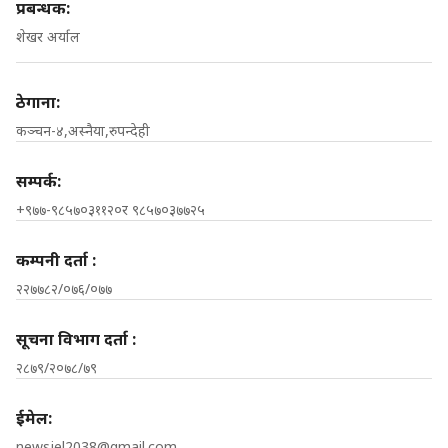
प्रबन्धक:
शेखर अर्याल
ठेगाना:
कञ्चन-४,अस्नैया,रुपन्देही
सम्पर्क:
+९७७-९८५७०३११२०र ९८५७०३७७२५
कम्पनी दर्ता :
२२७७८२/०७६/०७७
सूचना विभाग दर्ता :
२८७९/२०७८/७९
ईमेल:
newsjel2038@gmail.com