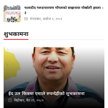
चश्मदीद गरूडनारायण गोँगलको सम्झनामा गोर्खाली हमला –
३
मंगलबार, असोज १, २०८१
शुभकामना
ईद उल फित्रमा एमाले रुपन्देहीको शुभकामना
बिहीबार, चैत २९, २०८०