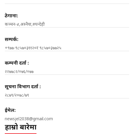
ठेगाना:
कञ्चन-४,अस्नैया,रुपन्देही
सम्पर्क:
+९७७-९८५७०३११२०र ९८५७०३७७२५
कम्पनी दर्ता :
२२७७८२/०७६/०७७
सूचना विभाग दर्ता :
२८७९/२०७८/७९
ईमेल:
newsjel2038@gmail.com
हाम्रो बारेमा