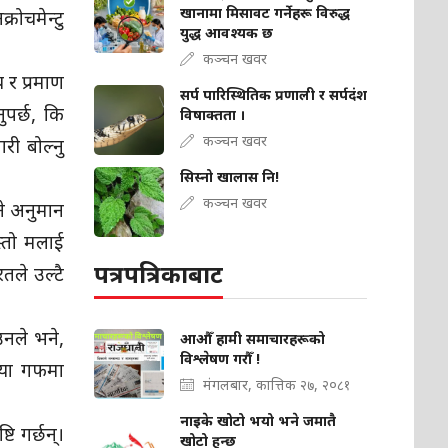
खानामा मिसावट गर्नेहरू विरुद्ध
रोचमेन्टु
युद्ध आवश्यक छ
कञ्चन खवर
 र प्रमाण
सर्प पारिस्थितिक प्रणाली र सर्पदंश
पर्छ, कि
विषाक्तता ।
कञ्चन खवर
री बोल्नु
सिस्नो खालास नि!
कञ्चन खवर
ने अनुमान
स्तो मलाई
पत्रपत्रिकाबाट
तले उल्टै
उनले भने,
आऔँ हामी समाचारहरूको
विश्लेषण गरौँ !
िया गफमा
मंगलबार, कात्तिक २७, २०८१
नाइके खोटो भयो भने जमातै
टि गर्छन्।
खोटो हुन्छ