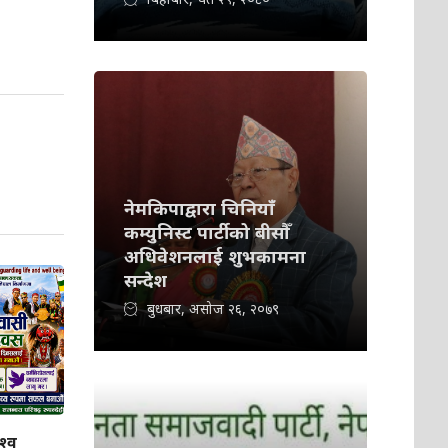
नेमकिपाद्वारा चिनियाँ
कम्युनिस्ट पार्टीको बीसौँ
अधिवेशनलाई शुभकामना
सन्देश
बुधबार, असोज २६, २०७९
श्व