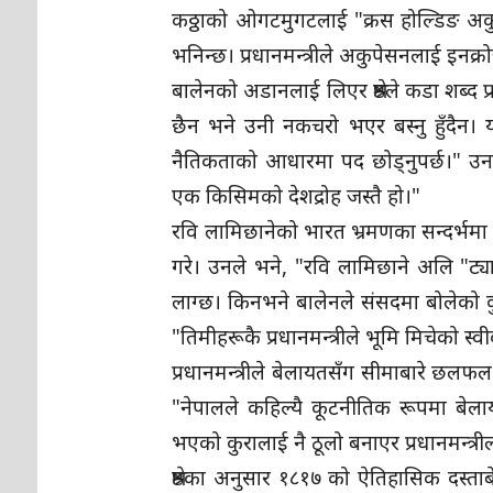
कठ्ठाको ओगटमुगटलाई "क्रस होल्डिङ अकुपे
भनिन्छ। प्रधानमन्त्रीले अकुपेसनलाई इनक्
बालेनको अडानलाई लिएर श्रेष्ठले कडा शब्द 
छैन भने उनी नकचरो भएर बस्नु हुँदैन।
नैतिकताको आधारमा पद छोड्नुपर्छ।" उनले
एक किसिमको देशद्रोह जस्तै हो।"
रवि लामिछानेको भारत भ्रमणका सन्दर्भमा ब
गरे। उनले भने, "रवि लामिछाने अलि "ट्य
लाग्छ। किनभने बालेनले संसदमा बोलेको कु
"तिमीहरूकै प्रधानमन्त्रीले भूमि मिचेको स्व
प्रधानमन्त्रीले बेलायतसँग सीमाबारे छलफ
"नेपालले कहिल्यै कूटनीतिक रूपमा बेल
भएको कुरालाई नै ठूलो बनाएर प्रधानमन्त्र
श्रेष्ठका अनुसार १८१७ को ऐतिहासिक दस्ताबे