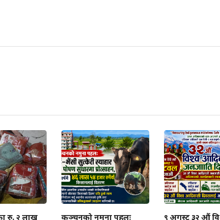
ा रु. २ लाख
कञ्चनको नमुना पहलः
९ अगस्ट ३२ औं वि