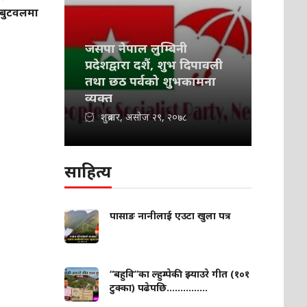
बुटवलमा
जसपा नेपाल लुम्बिनी
प्रदेशद्वारा दशैं, शुभ दिपावली
तथा छठ पर्वको शुभकामना
व्यक्त
शुक्रबार, असोज २९, २०७८
साहित्य
पासाङ नानीलाई एउटा खुला पत्र
“बहुवि”का ल्हुम्पेकी झ्याउरे गीत (१०१
टुक्का) पढेपछि...............