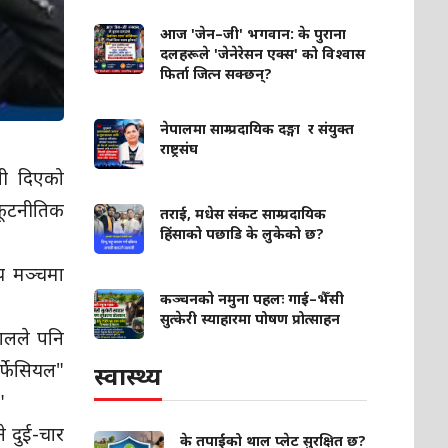
आज 'जेन–जी' भगवान: के पुराना
दलहरूले 'जेनेरेसन एक्स' को विश्वास
फिर्ता जित्न सक्छन्?
नेपालमा साम्प्रदायिक दङ्गा र संयुक्त
राष्ट्रसंघ
भनी दिएको
 कूटनीतिक
तराई, मधेस संकट साम्प्रदायिक
हिंसाको पछाडि के लुकेको छ?
रिय मञ्चमा
कञ्चनको नमुना पहलः गाई–भैँसी
सुत्केरी स्याहारमा पोषण प्रोत्साहन
पालले पनि
र्फेसियल"
स्वास्थ्य
"
े दुई-चार
के तपाईंको थाल प्लेट सुरक्षित छ?