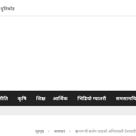
युनिकोड
नीति
कृषि
शिक्षा
आर्थिक
भिडियो ग्यालरी
समसामयि
गृहपृष्ठ
समाचार
प्रधानमन्त्री बालेन शाहको अभिव्यक्ती देशघाती-