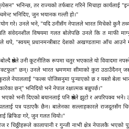
सन" भनिन्छ, तर राज्यको तर्फबाट गरिने मिचाहा कार्यलाई "इनक्
रोचमेन्ट भनिदिए, जुन भयानक गल्ती हो।"
प्रयोग गरे। उनले भने, "यदि उनीसँग नेपालले भारत मिचेको कुनै तथ्य
 यति संवेदनशील विषयमा गलत बोलेपछि उनले कि त माफी माग्नु
 थपे, "स्वयम् प्रधानमन्त्रीबाट देशको अखण्डतामा आँच आउने ग
ोल्दै श्रेष्ठले उनी कूटनीतिक रूपमा चतुर भएकाले यो विवादमा नपस्
ाक्टफुल" छन्। उनले भारत भ्रमणमा सीमाको कुरा उठाउँदैनन् ज
राले नेपाललाई "फल्स पोजिसनुमा पुर्‍याएको छ र यस्तो बेला भार
ीकारेका छन्" भनिदियो भने नेपाल रक्षात्मक बन्नुपर्छ।"
ल भएको भनी दिएको बयानलाई पनि श्रेष्ठले झुटो र अपरिपक्व भने। 
ायतलाई पत्र पठाएकै छैन। बालेनका सल्लाहकारले राजदूतसँग च
ीलाई ब्रिफिङ गरे, जुन गलत थियो।"
ज र चिठ्ठीहरूले कालापानी र गुन्जी नाभी क्षेत्र नेपालकै भएको पुष्