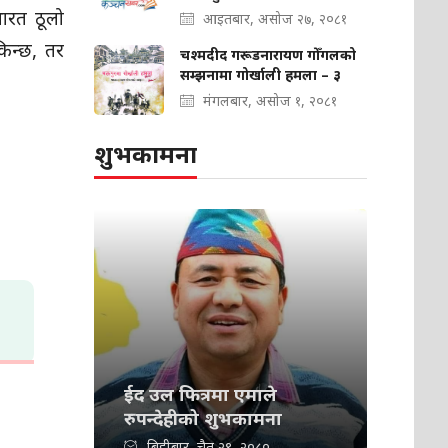
ारत ठूलो
आइतबार, असोज २७, २०८१
किन्छ, तर
चश्मदीद गरूडनारायण गोँगलको
सम्झनामा गोर्खाली हमला – ३
मंगलबार, असोज १, २०८१
शुभकामना
ईद उल फित्रमा एमाले
रुपन्देहीको शुभकामना
बिहीबार, चैत २९, २०८०