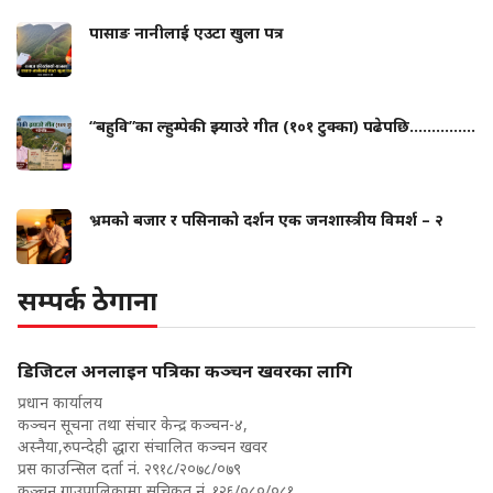
पासाङ नानीलाई एउटा खुला पत्र
“बहुवि”का ल्हुम्पेकी झ्याउरे गीत (१०१ टुक्का) पढेपछि...............
भ्रमको बजार र पसिनाको दर्शन एक जनशास्त्रीय विमर्श – २
सम्पर्क ठेगाना
डिजिटल अनलाइन पत्रिका कञ्चन खवरका लागि
प्रधान कार्यालय
कञ्चन सूचना तथा संचार केन्द्र कञ्चन-४,
अस्नैया,रुपन्देही द्धारा संचालित कञ्चन खवर
प्रस काउन्सिल दर्ता नं. २९१८/२०७८/०७९
कञ्चन गाउपालिकामा सुचिकृत नं. १२६/०८०/०८१