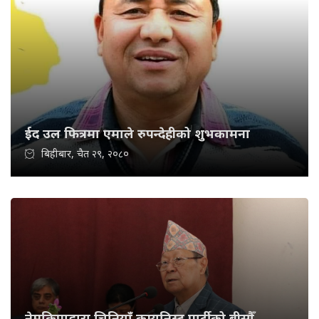
ईद उल फित्रमा एमाले रुपन्देहीको शुभकामना
बिहीबार, चैत २९, २०८०
नेमकिपाद्वारा चिनियाँ कम्युनिस्ट पार्टीको बीसौँ