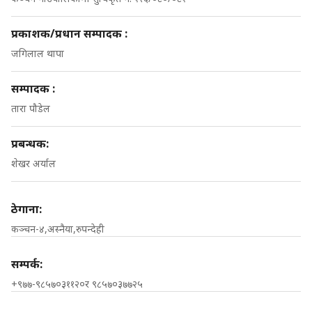
प्रकाशक/प्रधान सम्पादक :
जगिलाल थापा
सम्पादक :
तारा पौडेल
प्रबन्धक:
शेखर अर्याल
ठेगाना:
कञ्चन-४,अस्नैया,रुपन्देही
सम्पर्क:
+९७७-९८५७०३११२०र ९८५७०३७७२५