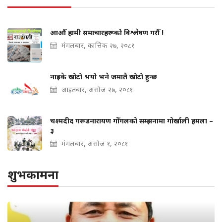
आऔँ हामी समाचारहरूको विश्लेषण गरौँ !
मंगलबार, कात्तिक २७, २०८१
नाइके खोटो भयो भने जमातै खोटो हुन्छ
आइतबार, असोज २७, २०८१
चश्मदीद गरूडनारायण गोँगलको सम्झनामा गोर्खाली हमला –
३
मंगलबार, असोज १, २०८१
शुभकामना