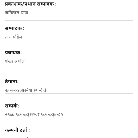
प्रकाशक/प्रधान सम्पादक :
जगिलाल थापा
सम्पादक :
तारा पौडेल
प्रबन्धक:
शेखर अर्याल
ठेगाना:
कञ्चन-४,अस्नैया,रुपन्देही
सम्पर्क:
+९७७-९८५७०३११२०र ९८५७०३७७२५
कम्पनी दर्ता :