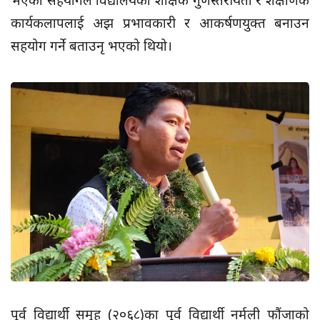
भएको सहयोगले विद्यालयको शैक्षिक गुणस्तरीयता र शैक्षणिक
कार्यकलापलाई अझ प्रभावकारी र आकर्षणयुक्त बनाउन
सहयोग गर्ने बताउनृ भएको थियो।
पूर्व विद्यार्थी समूह (२०६८)का पूर्व विद्यार्थी नर्मली फौंजाको