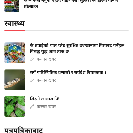
कञ्चनको नमुना पहलः गाई–भैँसी सुत्केरी स्याहारमा पोषण
प्रोत्साहन
स्वास्थ्य
के तपाईंको थाल प्लेट सुरक्षित छ?खानामा मिसावट गर्नेहरू
विरुद्ध युद्ध आवश्यक छ
कञ्चन खवर
सर्प पारिस्थितिक प्रणाली र सर्पदंश विषाक्तता ।
कञ्चन खवर
सिस्नो खालास नि!
कञ्चन खवर
पत्रपत्रिकाबाट