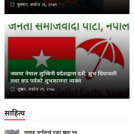
बुधबार, असोज २६, २०७९
जसपा नेपाल लुम्बिनी प्रदेशद्वारा दशैं, शुभ दिपावली
तथा छठ पर्वको शुभकामना व्यक्त
शुक्रबार, असोज २९, २०७८
साहित्य
पासाङ नानीलाई एउटा खुला पत्र