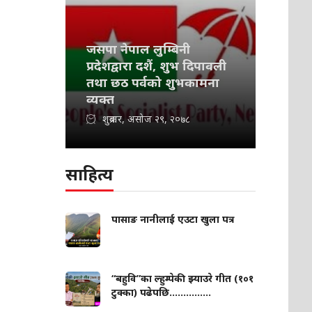
जसपा नेपाल लुम्बिनी
प्रदेशद्वारा दशैं, शुभ दिपावली
तथा छठ पर्वको शुभकामना
व्यक्त
शुक्रबार, असोज २९, २०७८
साहित्य
पासाङ नानीलाई एउटा खुला पत्र
“बहुवि”का ल्हुम्पेकी झ्याउरे गीत (१०१
टुक्का) पढेपछि...............