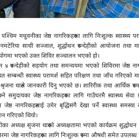
७ पश्चिम मधुवनीका जेष्ठ नागरिकहरुका लागि निःशुल्क स्वास्थ्य पर
नमटेरिया साथी सञ्जाल, शुद्धोधन रुपन्देहीको आयोजना तथा मा
क सहयोगमा भएको उक्त शिविर सञ्चालन भएको हो।
न ४ रुपन्देहीको सहयोग तथा समन्वयमा भएको शिविरमा जेष्ठ ना
ायत सम्बन्धी स्वास्थ्य परामर्श सहित परिक्षण तथा जाँच गरिएको म
्ष श्रृजना थारुले जानकारी दिनु भएको छ। शारिरीक तथा आर्थिक रुप
ने समुदायका जेष्ठ नागरिकहरुका लागि गाउँघरमै स्वास्थ्य सेवा प्र
ष्ठ नागरिकहरुलाई उमेर बृद्धिसंगै देखा पर्ने स्वास्थ्य समस्या
रदान गरिएको थियो।
ेहीका अध्यक्ष सृजना थारुको अध्यक्षतामा भएको कार्यक्रम शुद्धोधन
मा जेष्ठ नागरिकहरुका लागि निःशुल्क रुपमा औषधी समेत उपलब्