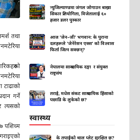
न्युजिल्याण्डमा जंगल जोगाउन बाख्रा
सिकार प्रतियोगिता, विजेतालाई ६०
हजार डलर पुस्कार
ामर्श तथा
आज 'जेन–जी' भगवान: के पुराना
दलहरूले 'जेनेरेसन एक्स' को विश्वास
नमटेरिया
फिर्ता जित्न सक्छन्?
गरिकहरुको
नेपालमा साम्प्रदायिक दङ्गा र संयुक्त
राष्ट्रसंघ
ानमटेरिया
मा टाढाको
तराई, मधेस संकट साम्प्रदायिक हिंसाको
दान गर्ने
पछाडि के लुकेको छ?
 र त्यसको
स्वास्थ्य
 ७ पशिच्म
ध गराइएको
के तपाईंको थाल प्लेट सुरक्षित छ?