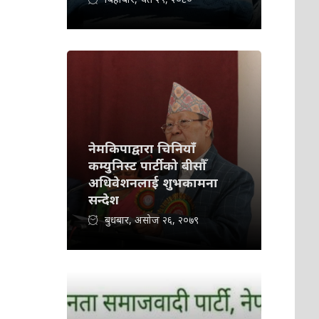
नेमकिपाद्वारा चिनियाँ
कम्युनिस्ट पार्टीको बीसौँ
अधिवेशनलाई शुभकामना
सन्देश
बुधबार, असोज २६, २०७९