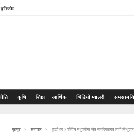
युनिकोड
नीति
कृषि
शिक्षा
आर्थिक
भिडियो ग्यालरी
समसामयि
गृहपृष्ठ
समाचार
शुद्धोधन ७ पश्चिम मधुवनीमा जेष्ठ नागरिकहरुका लागि निःशुल्क स