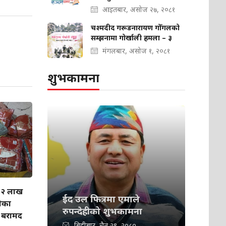
आइतबार, असोज २७, २०८१
चश्मदीद गरूडनारायण गोँगलको
सम्झनामा गोर्खाली हमला – ३
मंगलबार, असोज १, २०८१
शुभकामना
. २ लाख
ईद उल फित्रमा एमाले
ीका
रुपन्देहीको शुभकामना
ा बरामद
बिहीबार, चैत २९, २०८०