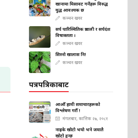
खानामा मिसावट गर्नेहरू विरुद्ध
युद्ध आवश्यक छ
कञ्चन खवर
सर्प पारिस्थितिक प्रणाली र सर्पदंश
विषाक्तता ।
कञ्चन खवर
सिस्नो खालास नि!
कञ्चन खवर
पत्रपत्रिकाबाट
आऔँ हामी समाचारहरूको
विश्लेषण गरौँ !
मंगलबार, कात्तिक २७, २०८१
नाइके खोटो भयो भने जमातै
खोटो हुन्छ