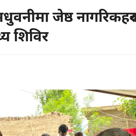
धुवनीमा जेष्ठ नागरिकहरु
थ्य शिविर