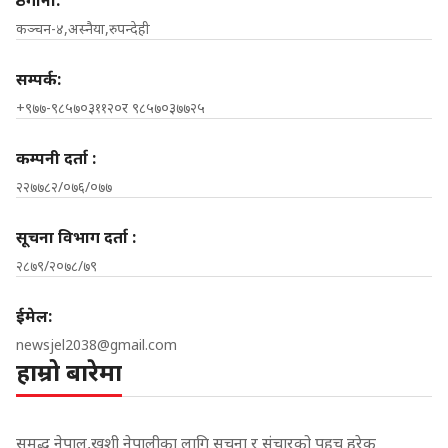
ठेगाना:
कञ्चन-४,अस्नैया,रुपन्देही
सम्पर्क:
+९७७-९८५७०३११२०र ९८५७०३७७२५
कम्पनी दर्ता :
२२७७८२/०७६/०७७
सूचना विभाग दर्ता :
२८७९/२०७८/७९
ईमेल:
newsjel2038@gmail.com
हाम्रो बारेमा
समृद्ध नेपाल,खुशी नेपालीका लागि सूचना र संचारको पहुच हरेक