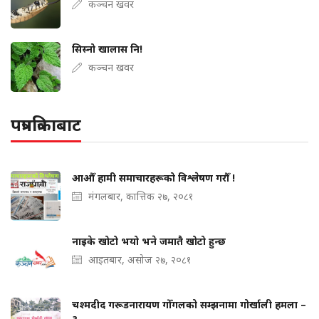
कञ्चन खवर
सिस्नो खालास नि!
कञ्चन खवर
पत्रपत्रिकाबाट
आऔँ हामी समाचारहरूको विश्लेषण गरौँ !
मंगलबार, कात्तिक २७, २०८१
नाइके खोटो भयो भने जमातै खोटो हुन्छ
आइतबार, असोज २७, २०८१
चश्मदीद गरूडनारायण गोँगलको सम्झनामा गोर्खाली हमला –
३