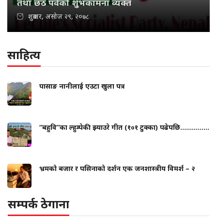
तथा छठ पर्वको शुभकामना व्यक्त
शुक्रबार, असोज २९, २०७८
साहित्य
पासाङ नानीलाई एउटा खुला पत्र
“बहुवि”का ल्हुम्पेकी झ्याउरे गीत (१०१ टुक्का) पढेपछि...............
भ्रमको बजार र पसिनाको दर्शन एक जनशास्त्रीय विमर्श – २
सम्पर्क ठेगाना