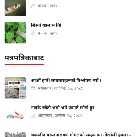
कञ्चन खवर
सिस्नो खालास नि!
कञ्चन खवर
पत्रपत्रिकाबाट
आऔँ हामी समाचारहरूको विश्लेषण गरौँ !
मंगलबार, कात्तिक २७, २०८१
नाइके खोटो भयो भने जमातै खोटो हुन्छ
आइतबार, असोज २७, २०८१
चश्मदीद गरूडनारायण गोँगलको सम्झनामा गोर्खाली हमला –