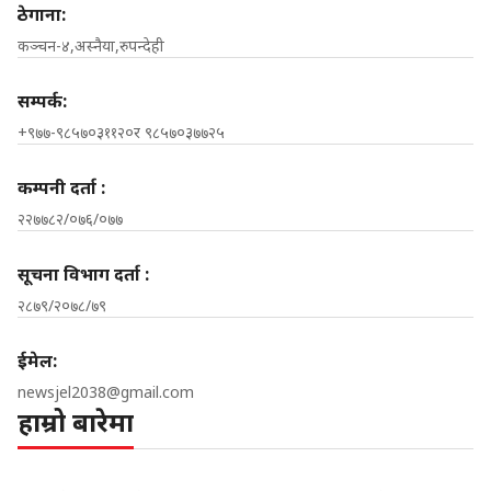
ठेगाना:
कञ्चन-४,अस्नैया,रुपन्देही
सम्पर्क:
+९७७-९८५७०३११२०र ९८५७०३७७२५
कम्पनी दर्ता :
२२७७८२/०७६/०७७
सूचना विभाग दर्ता :
२८७९/२०७८/७९
ईमेल:
newsjel2038@gmail.com
हाम्रो बारेमा