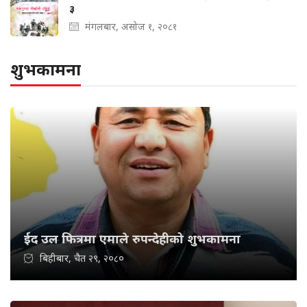
३
मंगलबार, असोज १, २०८१
शुभकामना
ईद उल फित्रमा एमाले रुपन्देहीको शुभकामना
बिहीबार, चैत २९, २०८०