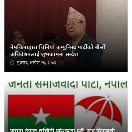
नेमकिपाद्वारा चिनियाँ कम्युनिस्ट पार्टीको बीसौँ
अधिवेशनलाई शुभकामना सन्देश
बुधबार, असोज २६, २०७९
जसपा नेपाल लुम्बिनी प्रदेशद्वारा दशैं, शुभ दिपावली