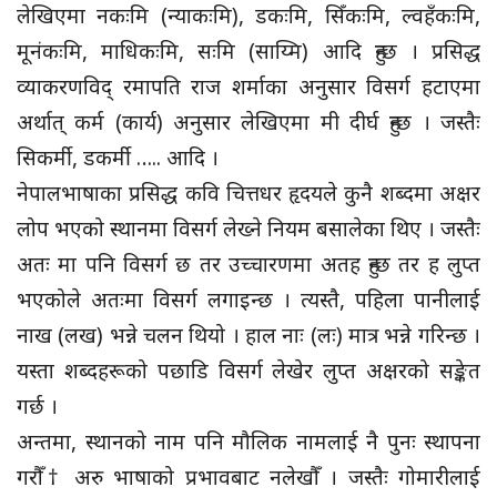
लेखिएमा नकःमि (न्याकःमि), डकःमि, सिँकःमि, ल्वहँकःमि,
मूनंकःमि, माधिकःमि, सःमि (साय्मि) आदि हुन्छ । प्रसिद्ध
व्याकरणविद् रमापति राज शर्माका अनुसार विसर्ग हटाएमा
अर्थात् कर्म (कार्य) अनुसार लेखिएमा मी दीर्घ हुन्छ । जस्तैः
सिकर्मी, डकर्मी ….. आदि ।
नेपालभाषाका प्रसिद्ध कवि चित्तधर हृदयले कुनै शब्दमा अक्षर
लोप भएको स्थानमा विसर्ग लेख्ने नियम बसालेका थिए । जस्तैः
अतः मा पनि विसर्ग छ तर उच्चारणमा अतह हुन्छ तर ह लुप्त
भएकोले अतःमा विसर्ग लगाइन्छ । त्यस्तै, पहिला पानीलाई
नाख (लख) भन्ने चलन थियो । हाल नाः (लः) मात्र भन्ने गरिन्छ ।
यस्ता शब्दहरूको पछाडि विसर्ग लेखेर लुप्त अक्षरको सङ्केत
गर्छ ।
अन्तमा, स्थानको नाम पनि मौलिक नामलाई नै पुनः स्थापना
गरौँ† अरु भाषाको प्रभावबाट नलेखौँ । जस्तैः गोमारीलाई