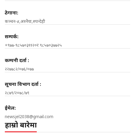
ठेगाना:
कञ्चन-४,अस्नैया,रुपन्देही
सम्पर्क:
+९७७-९८५७०३११२०र ९८५७०३७७२५
कम्पनी दर्ता :
२२७७८२/०७६/०७७
सूचना विभाग दर्ता :
२८७९/२०७८/७९
ईमेल:
newsjel2038@gmail.com
हाम्रो बारेमा