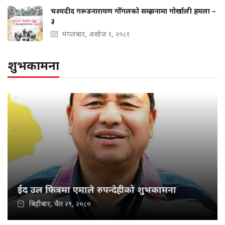
चश्मदीद गरूडनारायण गोँगलको सम्झनामा गोर्खाली हमला –
३
मंगलबार, असोज १, २०८१
शुभकामना
ईद उल फित्रमा एमाले रुपन्देहीको शुभकामना
बिहीबार, चैत २९, २०८०