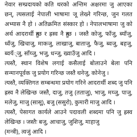
नेवार सम्प्रदायको कति थरको अन्तिम अक्षरमा जु आएका
छन्, त्यसलाई नेपाली भाषामा जू लेख्ने गरिन्छ, जुन गलत
अभ्यास नै हो । अतिक्रमित संस्कार हो । नेपालभाषामा जु को
अर्थ आदरार्थी हुन्छ र ह्रस्व नै हुन्छ । जस्तै कोजु, फाँजु, ब्याँजु,
ध्वँजु, खिचाजु, माकजु, लाखाजु, बाताजु, फैजु, ब्वजु, बहजु,
ब्वयँ्जु, साँय्जु, भजु, धन्जु, ख्वाउँजु आदि ।
त्यस्तै, स्थान विशेष लगाई कसैलाई बोलाउने बेला पनि
सन्मानपूर्वक जु प्रयोग गरिन्छ जस्तै थनेजु, कोनेजु ।
त्यस्तै, व्यक्तिगत सम्बन्धमा प्रयोग गरिने आदरार्थी शब्द जु पनि
ह्रस्व नै लेखिन्छ जस्तै, दाजु, तजु (तताजु), भाजु, मय्जु, पाजु,
मलेजु, माजु (सासू), बजु (ससुरो), कुमारी माजु आदि ।
त्यस्तै, पेसागत कार्यले आउने पदावली शब्दमा पनि जु ह्रस्व
लेखिन्छ । जस्तैः बजु, आचाजु, जुशिजु, माहाजु
(मन्त्री), त्वजुं आदि ।