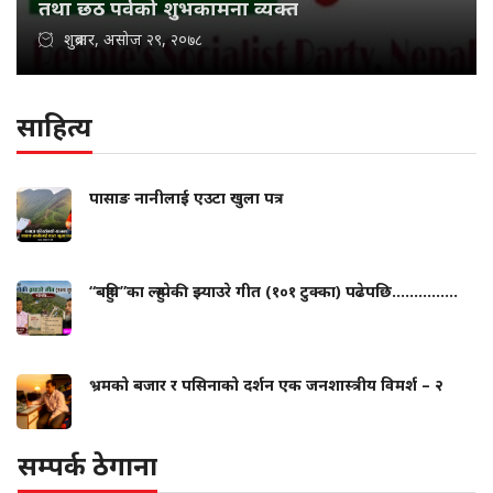
तथा छठ पर्वको शुभकामना व्यक्त
शुक्रबार, असोज २९, २०७८
साहित्य
पासाङ नानीलाई एउटा खुला पत्र
“बहुवि”का ल्हुम्पेकी झ्याउरे गीत (१०१ टुक्का) पढेपछि...............
भ्रमको बजार र पसिनाको दर्शन एक जनशास्त्रीय विमर्श – २
सम्पर्क ठेगाना