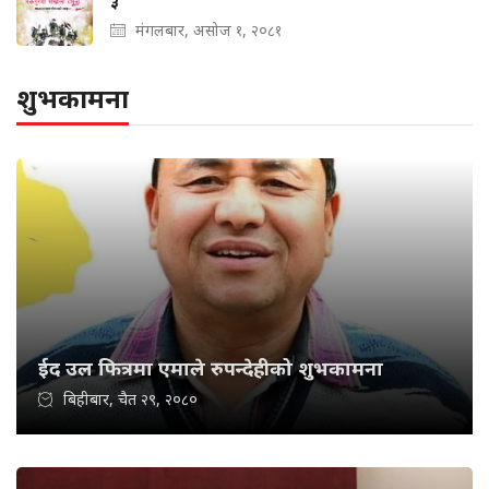
३
मंगलबार, असोज १, २०८१
शुभकामना
ईद उल फित्रमा एमाले रुपन्देहीको शुभकामना
बिहीबार, चैत २९, २०८०