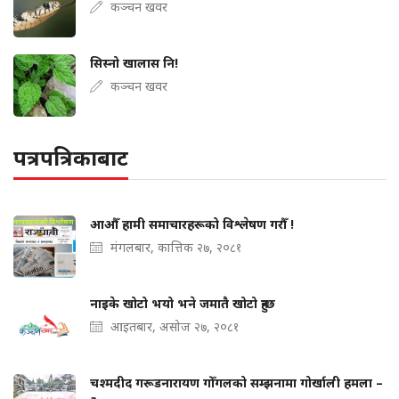
कञ्चन खवर
सिस्नो खालास नि!
कञ्चन खवर
पत्रपत्रिकाबाट
आऔँ हामी समाचारहरूको विश्लेषण गरौँ !
मंगलबार, कात्तिक २७, २०८१
नाइके खोटो भयो भने जमातै खोटो हुन्छ
आइतबार, असोज २७, २०८१
चश्मदीद गरूडनारायण गोँगलको सम्झनामा गोर्खाली हमला –