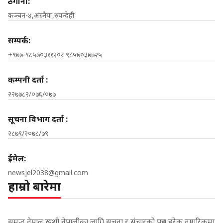
ठेगाना:
कञ्चन-४,अस्नैया,रुपन्देही
सम्पर्क:
+९७७-९८५७०३११२०र ९८५७०३७७२५
कम्पनी दर्ता :
२२७७८२/०७६/०७७
सूचना विभाग दर्ता :
२८७९/२०७८/७९
ईमेल:
newsjel2038@gmail.com
हाम्रो बारेमा
समृद्ध नेपाल,खुशी नेपालीका लागि सूचना र संचारको पहुच हरेक नागरिकमा