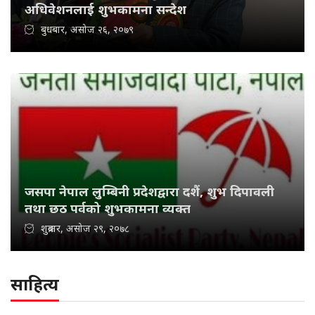
अधिवेशनलाई शुभकामना सन्देश
बुधबार, असोज २६, २०७९
जसपा नेपाल लुम्बिनी प्रदेशद्वारा दशैं, शुभ दिपावली
तथा छठ पर्वको शुभकामना व्यक्त
शुक्रबार, असोज २९, २०७८
साहित्य