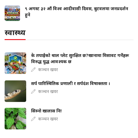
९ अगस्ट ३२ औं विश्व आदीवासी दिवस, बुटवलमा जनप्रदर्शन
हुने
स्वास्थ्य
के तपाईंको थाल प्लेट सुरक्षित छ?खानामा मिसावट गर्नेहरू
विरुद्ध युद्ध आवश्यक छ
कञ्चन खवर
सर्प पारिस्थितिक प्रणाली र सर्पदंश विषाक्तता ।
कञ्चन खवर
सिस्नो खालास नि!
कञ्चन खवर