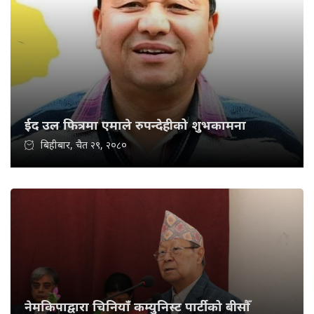
ईद उल फित्रमा एमाले रुपन्देहीको शुभकामना
बिहीबार, चैत २९, २०८०
नेमकिपाद्वारा चिनियाँ कम्युनिस्ट पार्टीको बीसौँ