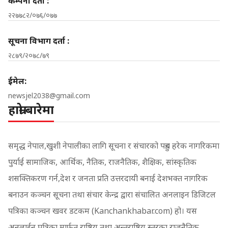
कम्पनी दर्ता :
२२७७८२/०७६/०७७
सूचना विभाग दर्ता :
२८७९/२०७८/७९
ईमेल:
newsjel2038@gmail.com
हाम्रो बारेमा
समृद्ध नेपाल,खुशी नेपालीका लागि सूचना र संचारको पहुच हरेक नागरिकमा
पुर्याई सामाजिक, आर्थिक, नैतिक, राजनैतिक, शैक्षिक, सांस्कृतिक
शसक्तिकरण गर्न,देश र जनता प्रति उत्तरदायी बनाई देशभक्त नागरिक
बनाउन कञ्चन सूचना तथा संचार केन्द्र द्वारा संचालित अनलाइन डिजिटल
पत्रिका कञ्चन खवर डटकम (Kanchankhabar.com) हो। यस
अनलाईन पत्रिका मार्फत राष्ट्रिय तथा अन्तराष्ट्रिय स्तरका राजनैतिक,