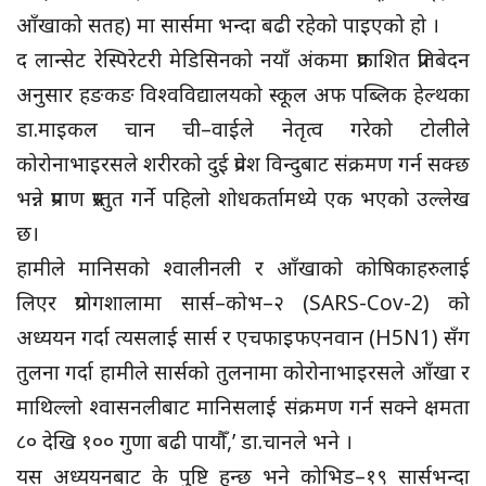
आँखाको सतह) मा सार्समा भन्दा बढी रहेको पाइएको हो ।
द लान्सेट रेस्पिरेटरी मेडिसिनको नयाँ अंकमा प्रकाशित प्रतिबेदन
अनुसार हङकङ विश्वविद्यालयको स्कूल अफ पब्लिक हेल्थका
डा.माइकल चान ची–वाईले नेतृत्व गरेको टोलीले
कोरोनाभाइरसले शरीरको दुई प्रवेश विन्दुबाट संक्रमण गर्न सक्छ
भन्ने प्रमाण प्रस्तुत गर्ने पहिलो शोधकर्तामध्ये एक भएको उल्लेख
छ।
हामीले मानिसको श्वालीनली र आँखाको कोषिकाहरुलाई
लिएर प्रयोगशालामा सार्स–कोभ–२ (SARS-Cov-2) को
अध्ययन गर्दा त्यसलाई सार्स र एचफाइफएनवान (H5N1) सँग
तुलना गर्दा हामीले सार्सको तुलनामा कोरोनाभाइरसले आँखा र
माथिल्लो श्वासनलीबाट मानिसलाई संक्रमण गर्न सक्ने क्षमता
८० देखि १०० गुणा बढी पायौँ,’ डा.चानले भने ।
यस अध्ययनबाट के पुष्टि हुन्छ भने कोभिड–१९ सार्सभन्दा