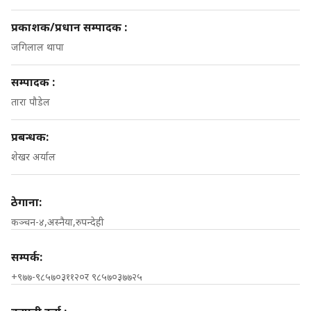
प्रकाशक/प्रधान सम्पादक :
जगिलाल थापा
सम्पादक :
तारा पौडेल
प्रबन्धक:
शेखर अर्याल
ठेगाना:
कञ्चन-४,अस्नैया,रुपन्देही
सम्पर्क:
+९७७-९८५७०३११२०र ९८५७०३७७२५