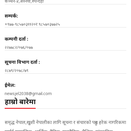
कञ्चन-४,अस्नैया,रुपन्देही
सम्पर्क:
+९७७-९८५७०३११२०र ९८५७०३७७२५
कम्पनी दर्ता :
२२७७८२/०७६/०७७
सूचना विभाग दर्ता :
२८७९/२०७८/७९
ईमेल:
newsjel2038@gmail.com
हाम्रो बारेमा
समृद्ध नेपाल,खुशी नेपालीका लागि सूचना र संचारको पहुच हरेक नागरिकमा