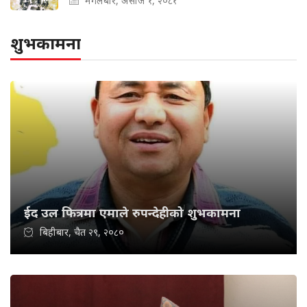
मंगलबार, असोज १, २०८१
शुभकामना
ईद उल फित्रमा एमाले रुपन्देहीको शुभकामना
बिहीबार, चैत २९, २०८०