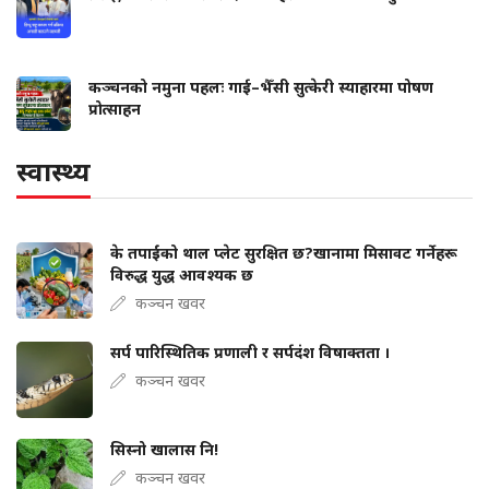
कञ्चनको नमुना पहलः गाई–भैँसी सुत्केरी स्याहारमा पोषण
प्रोत्साहन
स्वास्थ्य
के तपाईंको थाल प्लेट सुरक्षित छ?खानामा मिसावट गर्नेहरू
विरुद्ध युद्ध आवश्यक छ
कञ्चन खवर
सर्प पारिस्थितिक प्रणाली र सर्पदंश विषाक्तता ।
कञ्चन खवर
सिस्नो खालास नि!
कञ्चन खवर