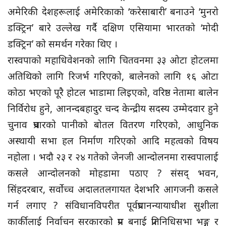
अमेरिकी देशहरूलाई अमेरिकाको ‘करेसाबारी’ बनाउने ‘मुनरो
डक्ट्रिन’ बारे उल्लेख गर्दै दक्षिण एसियामा भारतको ‘मोदी
डक्ट्रिन’ को समर्थन गरेका थिए ।
रास्वपाको महाधिवेशनको लागि चितवनमा ३३ ओटा होटलमा
अतिथिको लागि रिजर्भ गरिएको, बालेनको लागि १६ ओटा
कोठा भएको पूरै होटल भाडामा लिइएको, वरिष्ठ नेतामा बालेन
निर्विरोध हुने, आनन्दबहादुर चन्द केन्द्रीय सदस्य उम्मेदवार हुने
चुनाव प्रचारको पानीको बोतल वितरण गरिएको, आधुनिक
अस्थायी सभा हल निर्माण गरिएको आदि महत्वको विषय
नहोला । भदौ २३ र २४ गतेको जेनजी आन्दोलनमा रास्वपालाई
कसले आन्दोलनको मोहडामा पठाए ? संसद् भवन,
सिंहदरबार, सर्वोच्च अदालतलगायत देशभरि आगजनी कसले
गर्न लगाए ? संविधानविपरीत पूर्वप्रधानन्यायाधीश सुशीला
कार्कीलाई निर्वाचन सरकारको प्रम बनाई प्रतिनिधिसभा भङ्ग र