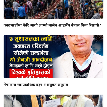
काठमाडौंमा फेरि आगो लाग्यो बालेन शाहसँग नेपाल किन रिसायो?
नेपालमा साम्प्रदायिक दङ्गा र संयुक्त राष्ट्रसंघ