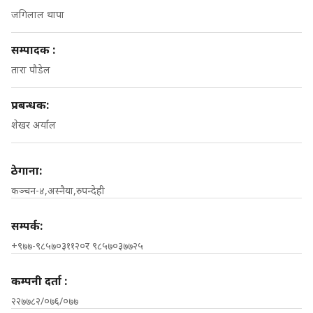
जगिलाल थापा
सम्पादक :
तारा पौडेल
प्रबन्धक:
शेखर अर्याल
ठेगाना:
कञ्चन-४,अस्नैया,रुपन्देही
सम्पर्क:
+९७७-९८५७०३११२०र ९८५७०३७७२५
कम्पनी दर्ता :
२२७७८२/०७६/०७७