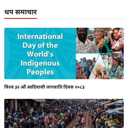
थप समाचार
विश्व ३२ औं आदिवासी जनजाति दिवस २०८३