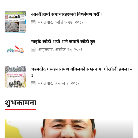
आऔँ हामी समाचारहरूको विश्लेषण गरौँ !
मंगलबार, कात्तिक २७, २०८१
नाइके खोटो भयो भने जमातै खोटो हुन्छ
आइतबार, असोज २७, २०८१
चश्मदीद गरूडनारायण गोँगलको सम्झनामा गोर्खाली हमला –
३
मंगलबार, असोज १, २०८१
शुभकामना