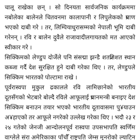
चालू राखेका छन् । सो दिनयता सार्वजनिक कार्यक्रममा
नबोलेका बालेनले चितवनमा कालापानी र लिपुलेकको प्रमाण
भएको दाबी गरे । तर, लिम्पियाधुरासम्मको नेपाली भूमि दाबी
गरेनन् । रवि र बालेन दुवैले राजावादीलगायतको मत आएको
स्वीकार गरे ।
सिक्किमको लेण्डुप दोर्जेले पनि संसद्मा झन्डै शतप्रतिशत स्थान
कब्जा गर्दै देश सुरक्षित हुने दाबी गरेका थिए । तर, लेण्डुपले
सिक्किम भारतको पोल्टामा राखे ।
पूर्वरास्वपा मुकुल ढकालले रवि लामिछानेको भारतीय
दूतसँगको भेटबारे बोल्दै रविले आफूलाई प्रधानमन्त्री बनाइए देश
सिक्किम बनाउन तयार भएको भारतीय दूतावासमा पु¥याउन
अ¥हाएको तर आफूले नगरेको उल्लेख गरेका थिए । भदौ २३ र
२४ गतेको जेनजी आन्दोलनपूर्व रास्वपा उपसभापति स्वर्णिम
वाग्लेले संरा अमेरिकाका पाँचौँ राष्ट्रपति जेम्स मुनरोको ल्याटिन