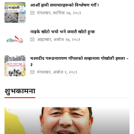
आऔँ हामी समाचारहरूको विश्लेषण गरौँ !
मंगलबार, कात्तिक २७, २०८१
नाइके खोटो भयो भने जमातै खोटो हुन्छ
आइतबार, असोज २७, २०८१
चश्मदीद गरूडनारायण गोँगलको सम्झनामा गोर्खाली हमला –
३
मंगलबार, असोज १, २०८१
शुभकामना