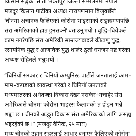
किसान सङ्घको सातौँ भक्तपुर जिल्ला सम्मेलनमा नेपाल
मजदुर किसान पार्टीका अध्यक्ष नारायणमान बिजुक्छेँले
‘चीनमा अचानक फैलिएको कोरोना भाइरसको सङ्क्रमणपछि
संरा अमेरिकाको हात हुनसक्ने’ बताउनुभयो । बुद्धि–विवेकले
काम नगरेपछि संरा अमेरिकी साम्राज्यवादले कीटाणु युद्ध,
रसायनिक युद्ध र आणविक युद्ध थालेर ठूलो धनजन नष्ट गरेको
अध्यक्ष रोहितले भन्नुभयो ।
“चिनियाँ सरकार र चिनियाँ कम्युनिस्ट पार्टीले जनतालाई काम–
माम–कपडाको व्यवस्था गरेको र चिनियाँ जनताको
मध्यमस्तरको अर्थतन्त्रको विकास देख्न नसकेर÷नचाहेर संरा
अमेरिकाले चीनमा कोरोना भाइरस फैलाएको त होइन भन्ने
शङ्का छ । चीनको अद्भूत विकास संरा अमेरिकाको लागि असह्य
भइरहेको छ ।” (मजदुर दैनिक, २५ माघ)
मध्य चीनको उहान सहरलाई आधार बनाएर फैलिएको कोरोना