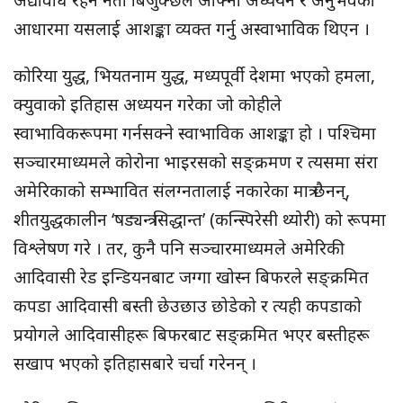
अद्यावधि रहने नेता बिजुक्छेँले आफ्नो अध्ययन र अनुभवको
आधारमा यसलाई आशङ्का व्यक्त गर्नु अस्वाभाविक थिएन ।
कोरिया युद्ध, भियतनाम युद्ध, मध्यपूर्वी देशमा भएको हमला,
क्युवाको इतिहास अध्ययन गरेका जो कोहीले
स्वाभाविकरूपमा गर्नसक्ने स्वाभाविक आशङ्का हो । पश्चिमा
सञ्चारमाध्यमले कोरोना भाइरसको सङ्क्रमण र त्यसमा संरा
अमेरिकाको सम्भावित संलग्नतालाई नकारेका मात्र छैनन्,
शीतयुद्धकालीन ‘षड्यन्त्र सिद्धान्त’ (कन्स्पिरेसी थ्योरी) को रूपमा
विश्लेषण गरे । तर, कुनै पनि सञ्चारमाध्यमले अमेरिकी
आदिवासी रेड इन्डियनबाट जग्गा खोस्न बिफरले सङ्क्रमित
कपडा आदिवासी बस्ती छेउछाउ छोडेको र त्यही कपडाको
प्रयोगले आदिवासीहरू बिफरबाट सङ्क्रमित भएर बस्तीहरू
सखाप भएको इतिहासबारे चर्चा गरेनन् ।