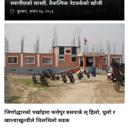
स्थानीयको सास्ती, वैकल्पिक नेटवर्कको खोजी
बुधबार, असार १७, २०८३
जिणोद्धारको पर्खाइमा फत्तेपुर बसपार्क स् हिलो, धुलो र
खाल्डाखुल्डीले थिलथिलो सडक