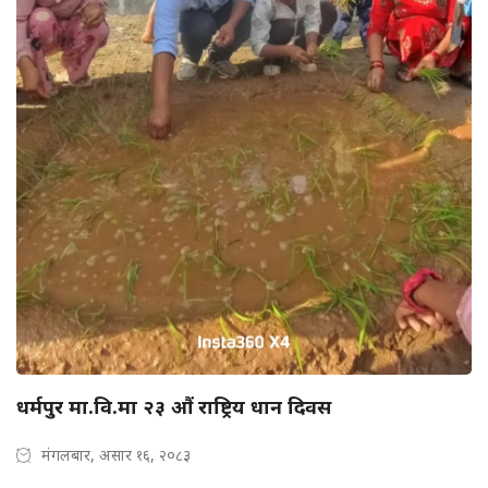
धर्मपुर मा.वि.मा २३ औं राष्ट्रिय धान दिवस
मंगलबार, असार १६, २०८३