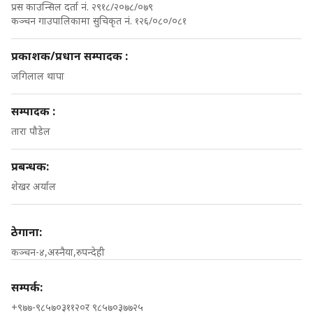
प्रस काउन्सिल दर्ता नं. २९१८/२०७८/०७९
कञ्चन गाउपालिकामा सुचिकृत नं. १२६/०८०/०८१
प्रकाशक/प्रधान सम्पादक :
जगिलाल थापा
सम्पादक :
तारा पौडेल
प्रबन्धक:
शेखर अर्याल
ठेगाना:
कञ्चन-४,अस्नैया,रुपन्देही
सम्पर्क:
+९७७-९८५७०३११२०र ९८५७०३७७२५