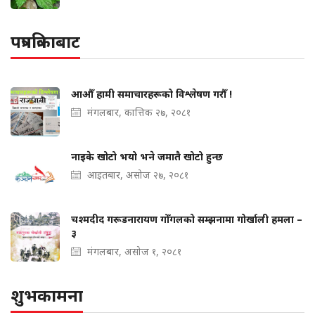
पत्रपत्रिकाबाट
आऔँ हामी समाचारहरूको विश्लेषण गरौँ !
मंगलबार, कात्तिक २७, २०८१
नाइके खोटो भयो भने जमातै खोटो हुन्छ
आइतबार, असोज २७, २०८१
चश्मदीद गरूडनारायण गोँगलको सम्झनामा गोर्खाली हमला –
३
मंगलबार, असोज १, २०८१
शुभकामना