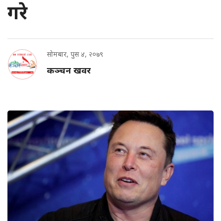
गरे
सोमबार, पुस ४, २०७९
कञ्चन खवर