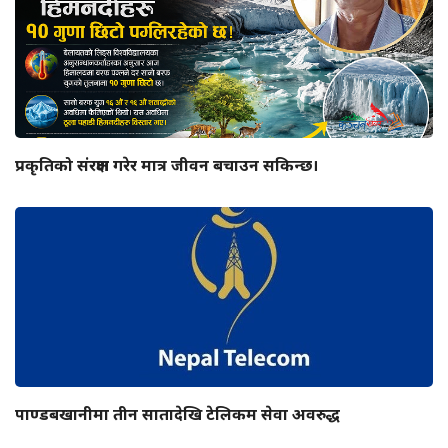
प्रकृतिको संरक्षण गरेर मात्र जीवन बचाउन सकिन्छ।
पाण्डबखानीमा तीन सातादेखि टेलिकम सेवा अवरुद्ध