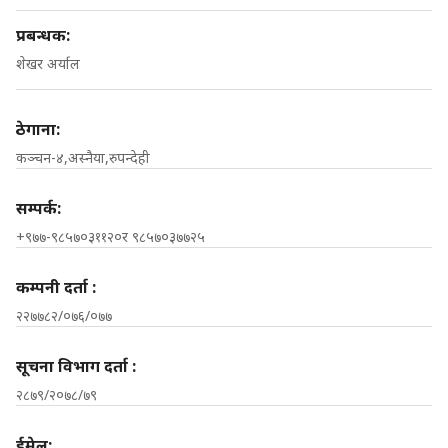
प्रबन्धक:
शेखर अर्याल
ठेगाना:
कञ्चन-४,अस्नैया,रुपन्देही
सम्पर्क:
+९७७-९८५७०३११२०र ९८५७०३७७२५
कम्पनी दर्ता :
२२७७८२/०७६/०७७
सूचना विभाग दर्ता :
२८७९/२०७८/७९
ईमेल: