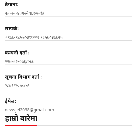
ठेगाना:
कञ्चन-४,अस्नैया,रुपन्देही
सम्पर्क:
+९७७-९८५७०३११२०र ९८५७०३७७२५
कम्पनी दर्ता :
२२७७८२/०७६/०७७
सूचना विभाग दर्ता :
२८७९/२०७८/७९
ईमेल:
newsjel2038@gmail.com
हाम्रो बारेमा