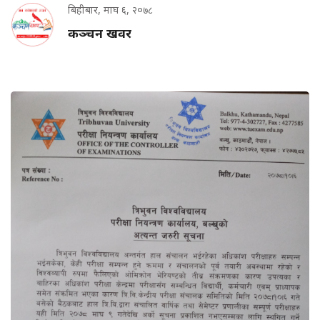
बिहीबार, माघ ६, २०७८
कञ्चन खवर