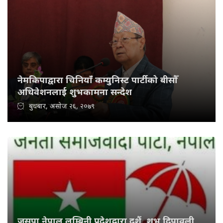
नेमकिपाद्वारा चिनियाँ कम्युनिस्ट पार्टीको बीसौँ
अधिवेशनलाई शुभकामना सन्देश
बुधबार, असोज २६, २०७९
जसपा नेपाल लुम्बिनी प्रदेशद्वारा दशैं, शुभ दिपावली