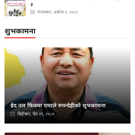
३
मंगलबार, असोज १, २०८१
शुभकामना
ईद उल फित्रमा एमाले रुपन्देहीको शुभकामना
बिहीबार, चैत २९, २०८०