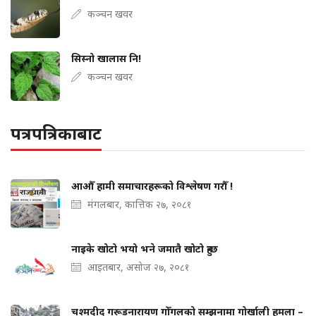
कञ्चन खवर
सिस्नो खालास नि!
कञ्चन खवर
पत्रपत्रिकाबाट
आऔँ हामी समाचारहरूको विश्लेषण गरौँ !
मंगलबार, कात्तिक २७, २०८१
नाइके खोटो भयो भने जमातै खोटो हुन्छ
आइतबार, असोज २७, २०८१
चश्मदीद गरूडनारायण गोँगलको सम्झनामा गोर्खाली हमला –