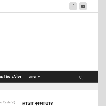
क बिचार/लेख
अन्य
ताजा समाचार
o Rashifal)