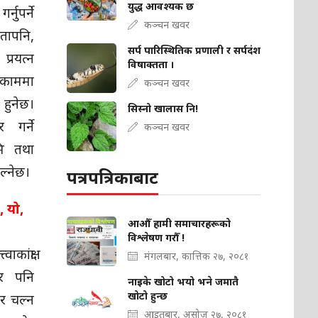
युद्ध आवश्यक छ
्नुपर्ने
कञ्चन खवर
तापनि,
सर्प पारिस्थितिक प्रणाली र सर्पदंश
्रयत्न
विषाक्तता ।
काममा
कञ्चन खवर
भ हुनेछ।
सिस्नो खालास नि!
 गर्ने
कञ्चन खवर
मि तथा
ल्नेछ।
पत्रपत्रिकाबाट
 यो,
आऔँ हामी समाचारहरूको
विश्लेषण गरौँ !
कांक्षा
मंगलबार, कात्तिक २७, २०८१
सर पनि
नाइके खोटो भयो भने जमातै
खोटो हुन्छ
र चल्न
आइतबार, असोज २७, २०८१