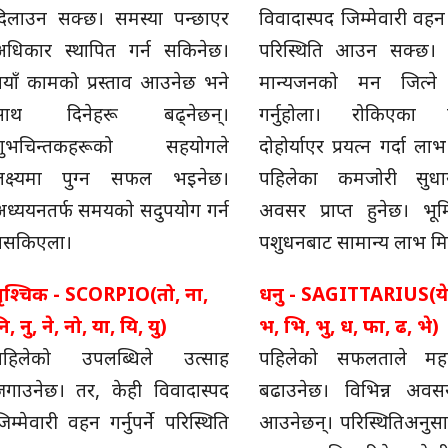
दिलाउन सक्छ। समस्या पन्छाएर
विवादास्पद जिम्मेवारी वहन गर
अधिकार स्थापित गर्न सकिनेछ।
परिस्थिति आउन सक्छ। 
याँ कामको प्रस्ताव आउनेछ भने
मान्यजनको मन जित्ने प
साथ दिनेहरू बढ्नेछन्।
गर्नुहोला। रोकिएका 
शुभचिन्तकहरूको सहयोगले
दोहोर्याएर प्रयत्न गर्दा ला
लक्ष्यमा पुग्न सफल भइनेछ।
पहिलेका कमजोरी सुधार
ध्ययनतर्फ समयकाे सदुपयोग गर्न
अवसर प्राप्त हुनेछ। भू
नसकिएला।
पशुधनबाट सामान्य लाभ मि
वृश्चिक - SCORPIO(तो, ना,
धनु - SAGITTARIUS(ये,
ि, नु, ने, नो, या, यि, यु)
भ, भि, भु, ध, फा, ढ, भे)
पहिलेको उपलब्धिले उत्साह
पहिलेको सफलताले महत्त्वा
जगाउनेछ। तर, केही विवादास्पद
बढाउनेछ। विभिन्न अव
िम्मेवारी वहन गर्नुपर्ने परिस्थिति
आउनेछन्। परिस्थितिअनुसा