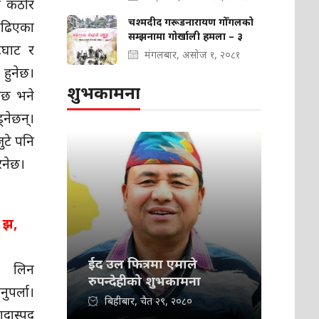
ी कठोर
चश्मदीद गरूडनारायण गोँगलको
ाढिएका
सम्झनामा गोर्खाली हमला – ३
टघाट र
मंगलबार, असोज १, २०८१
हुनेछ।
शुभकामना
ेछ भने
ेछन्।
टे पनि
िनेछ।
 झ,
ईद उल फित्रमा एमाले
णय लिन
रुपन्देहीको शुभकामना
पर्ला।
बिहीबार, चैत २९, २०८०
ास्पद