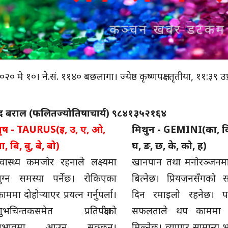
मे १०। ने.सं. ११४० बछलागा। ज्येष्ठ कृष्णपक्ष। तृतीया, ११:३९ उप्
मीप्रसाद बराल (फलितज्योतिषाचार्य) ९८४१३५२१६४
वृष - TAURUS(इ, उ, ए, ओ,
मिथुन - GEMINI(का, कि
ा, बि, बु, बे, बो)
घ, ङ, छ, के, को, ह)
्वास्थ्य कमजोर रहनाले लक्ष्यमा
खानपान तथा मनोरञ्जन
पुग्न समस्या पर्नेछ। रोकिएका
बित्नेछ। प्रियजनसँगको सम
ाममा दोहोऱ्याएर प्रयत्न गर्नुपर्ला।
दिन रमाइलो रहनेछ। प
शुभचिन्तकसमेत प्रतिपक्षीको
सफलताले थप काममा उ
प्रभावमा आउन सक्छन्।
मिल्नेछ। व्यापार सामान्य