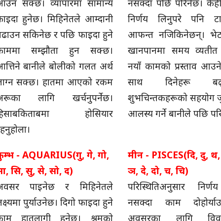
आउन सक्छ। व्यापारमा सामान्य
नसक्दा पछि परिनेछ। केह
ाइदा हुनेछ। मिहिनेतले आम्दानी
निर्णय लिनुपरे पनि ट
ढाउन सकिनेछ र पछि फाइदा हुने
आफन्त नजिकिनेछन्। भे
काममा सम्झौता हुन सक्छ।
खानपानमा समय व्यतीत 
त्तिने बानीले बोलीको गलत अर्थ
नयाँ कामको प्रस्ताव आउन
लाग्न सक्छ। हातमा आएको रकम
साथ दिनेहरू बढ्न
अरूका लागि खर्चनुपर्नेछ।
शुभचिन्तकहरूको सहयोग जु
हिसाबकिताबमा होसियार
आलस्य गर्ने बानीले पछि पर
हनुहोला।
ुम्भ - AQUARIUS(गु, गे, गो,
मीन - PISCES(दि, दु, थ,
ा, सि, सु, से, सो, द)
ञ, दे, दो, च, चि)
अवसर पाइनेछ र मिहिनेतले
परिस्थितिअनुसार निर्
क्ष्यमा पुर्याउनेछ। दिगो फाइदा हुने
नसक्दा काम दोहोर्याउनु
काम हातलागी हुनेछ। श्रमको
अवसरका लागि विवाद