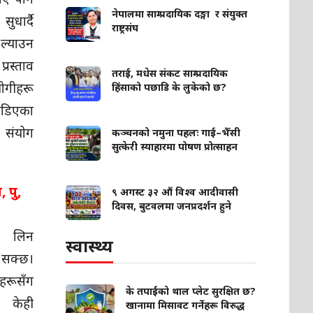
नेपालमा साम्प्रदायिक दङ्गा र संयुक्त
ुधार्दै
राष्ट्रसंघ
ल्याउन
रस्ताव
तराई, मधेस संकट साम्प्रदायिक
ीहरू
हिंसाको पछाडि के लुकेको छ?
डिएका
 संयोग
कञ्चनको नमुना पहलः गाई–भैँसी
सुत्केरी स्याहारमा पोषण प्रोत्साहन
 पु,
९ अगस्ट ३२ औं विश्व आदीवासी
दिवस, बुटवलमा जनप्रदर्शन हुने
णय लिन
स्वास्थ्य
सक्छ।
हरूसँग
के तपाईंको थाल प्लेट सुरक्षित छ?
 केही
खानामा मिसावट गर्नेहरू विरुद्ध