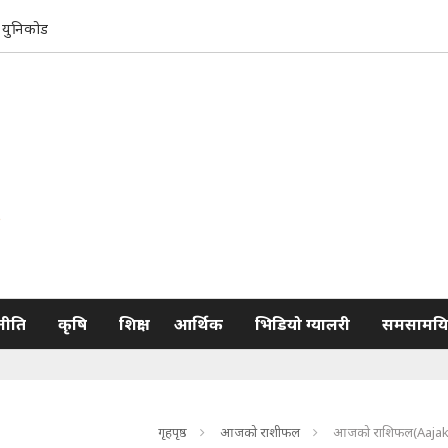
युनिकोड
नीति
कृषि
शिक्षा
आर्थिक
भिडियो ग्यालरी
समसामयि
गृहपृष्ठ
आजको राशीफल
आजको राशिफल(Aajak