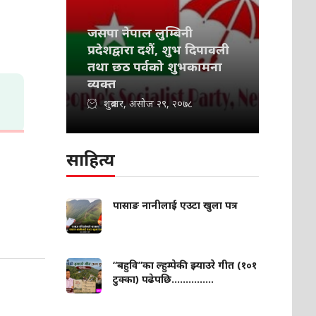
जसपा नेपाल लुम्बिनी
प्रदेशद्वारा दशैं, शुभ दिपावली
तथा छठ पर्वको शुभकामना
व्यक्त
शुक्रबार, असोज २९, २०७८
साहित्य
पासाङ नानीलाई एउटा खुला पत्र
“बहुवि”का ल्हुम्पेकी झ्याउरे गीत (१०१
टुक्का) पढेपछि...............