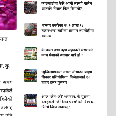
काठमाडौंमा फेरि आगो लाग्यो बालेन
शाहसँग नेपाल किन रिसायो?
भन्सार छलीका रु. २ लाख १८
हजारभन्दा बढीका सामान रुपन्देहीमा
बरामद
रान्त
के बचत तथा ऋण सहकारी संस्थाको
काम पैसाको व्यापार मात्रै हो ?
, कु,
न्युजिल्याण्डमा जंगल जोगाउन बाख्रा
सिकार प्रतियोगिता, विजेतालाई ६०
मा समय
हजार डलर पुस्कार
्पर्कले
आज 'जेन–जी' भगवान: के पुराना
हिलेको
दलहरूले 'जेनेरेसन एक्स' को विश्वास
त्साह
फिर्ता जित्न सक्छन्?
 भए पनि