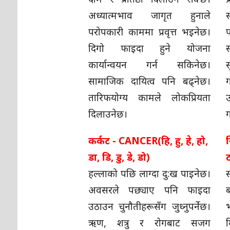
अध्यात्मभाव जागृत हुनाले
परोपकारी काममा प्रवृत्त भइनेछ।
दिगो फाइदा हुने योजना
कार्यान्वयन गर्न सकिनेछ।
सामाजिक दायित्व पनि बढ्नेछ।
ग
तारिफयोग्य कामले लोकप्रियता
उ
दिलाउनेछ।
ग
कर्कट - CANCER(हि, हु, हे, हो,
स
डा, डि, डु, डे, डो)
ट
हल्लाको पछि लाग्दा दु:ख पाइनेछ।
अवसरले पछ्याए पनि फाइदा
ब
उठाउन चुनौतीहरूसँग जुध्नुपर्नेछ।
ऋण, शत्रु र रोगबाट सजग