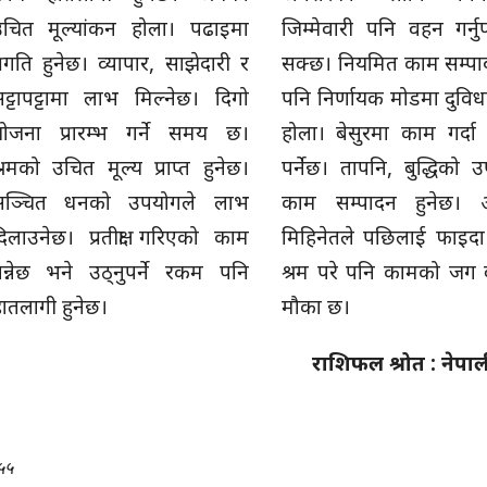
उचित मूल्यांकन होला। पढाइमा
जिम्मेवारी पनि वहन गर्नुपर
्रगति हुनेछ। व्यापार, साझेदारी र
सक्छ। नियमित काम सम्प
ट्टापट्टामा लाभ मिल्नेछ। दिगो
पनि निर्णायक मोडमा दुविधा 
योजना प्रारम्भ गर्ने समय छ।
होला। बेसुरमा काम गर्दा
्रमको उचित मूल्य प्राप्त हुनेछ।
पर्नेछ। तापनि, बुद्धिको 
सञ्चित धनको उपयोगले लाभ
काम सम्पादन हुनेछ।
िलाउनेछ। प्रतीक्षा गरिएको काम
मिहिनेतले पछिलाई फाइदा 
न्नेछ भने उठ्नुपर्ने रकम पनि
श्रम परे पनि कामको जग 
ातलागी हुनेछ।
मौका छ।
राशिफल श्रोत : नेपाली
५५