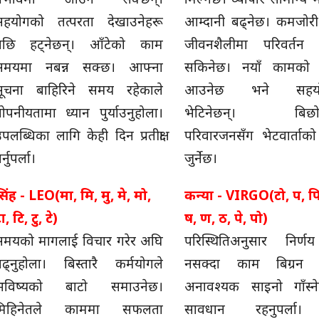
सहयोगको तत्परता देखाउनेहरू
आम्दानी बढ्नेछ। कमजोरी स
पछि हट्नेछन्। आँटेको काम
जीवनशैलीमा परिवर्तन 
समयमा नबन्न सक्छ। आफ्ना
सकिनेछ। नयाँ कामको प्
सूचना बाहिरिने समय रहेकाले
आउनेछ भने सहयोग
ोपनीयतामा ध्यान पुर्याउनुहोला।
भेटिनेछन्। बिछो
पलब्धिका लागि केही दिन प्रतीक्षा
परिवारजनसँग भेटवार्ताको
र्नुपर्ला।
जुर्नेछ।
िंह - LEO(मा, मि, मु, मे, मो,
कन्या - VIRGO(टो, प, पि,
ा, टि, टु, टे)
ष, ण, ठ, पे, पो)
समयको मागलाई विचार गरेर अघि
परिस्थितिअनुसार निर्
ढ्नुहोला। बिस्तारै कर्मयोगले
नसक्दा काम बिग्रन 
भविष्यको बाटो समाउनेछ।
अनावश्यक साइनो गाँस्ने
मिहिनेतले काममा सफलता
सावधान रहनुपर्ला।