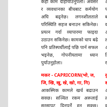
केही काम दोहोर्याउनुपर्ला। अवसर
र व्यवधानका बीचबाट कर्मयोग
फ
अघि बढ्नेछ। लगनशीलताले
ब
परिस्थिति सहज बनाउन सकिनेछ।
प्रयत्न गर्दा व्यापारमा फाइदा
आ
उठाउन सकिनेछ। कामको चाप बढे
पनि प्रतिस्पर्धीलाई पछि पार्न सफल
भइनेछ, गोपनीयतामा ध्यान
पुर्याउनुहोला।
र
मकर - CAPRICORN(भो, ज,
क
जि, खि, खु, खे, खो, गा, गि)
स
आकस्मिक कामले खर्च बढाउन
सक्छ। सञ्चित रकम अरूलाई
ल
सरसापट दिनुपर्ने हुन सक्छ।