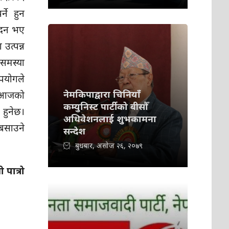
्ने हुन
ादन भए
उत्पन्न
 समस्या
उपयोगले
नेमकिपाद्वारा चिनियाँ
 आजको
कम्युनिस्ट पार्टीको बीसौँ
हुनेछ।
अधिवेशनलाई शुभकामना
बसाउने
सन्देश
बुधबार, असोज २६, २०७९
 पात्रो