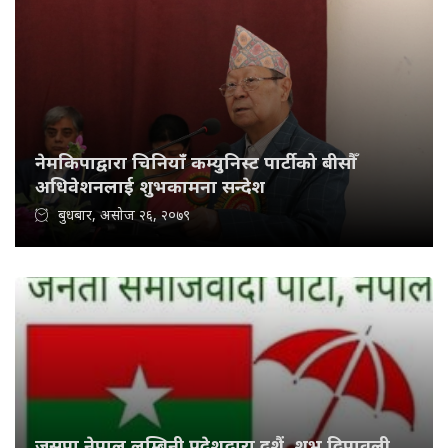
नेमकिपाद्वारा चिनियाँ कम्युनिस्ट पार्टीको बीसौँ
अधिवेशनलाई शुभकामना सन्देश
बुधबार, असोज २६, २०७९
जसपा नेपाल लुम्बिनी प्रदेशद्वारा दशैं, शुभ दिपावली