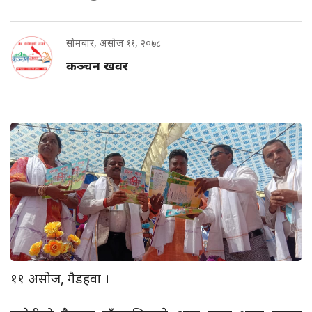
सोमबार, असोज ११, २०७८
कञ्चन खवर
११ असोज, गैडहवा ।