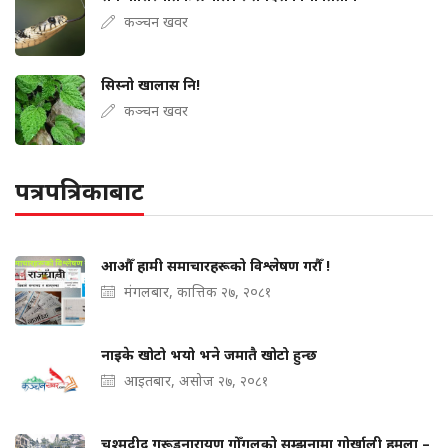
कञ्चन खवर
सिस्नो खालास नि!
कञ्चन खवर
पत्रपत्रिकाबाट
आऔँ हामी समाचारहरूको विश्लेषण गरौँ !
मंगलबार, कात्तिक २७, २०८१
नाइके खोटो भयो भने जमातै खोटो हुन्छ
आइतबार, असोज २७, २०८१
चश्मदीद गरूडनारायण गोँगलको सम्झनामा गोर्खाली हमला –