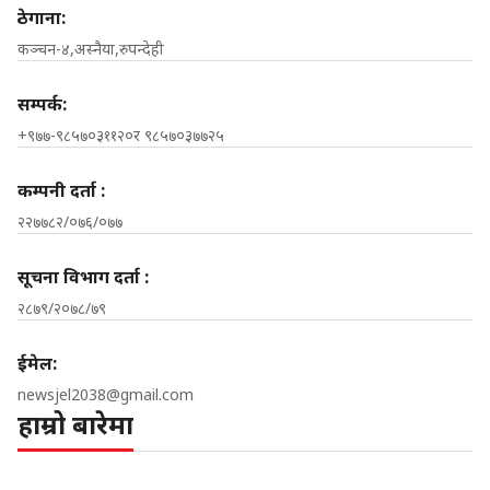
ठेगाना:
कञ्चन-४,अस्नैया,रुपन्देही
सम्पर्क:
+९७७-९८५७०३११२०र ९८५७०३७७२५
कम्पनी दर्ता :
२२७७८२/०७६/०७७
सूचना विभाग दर्ता :
२८७९/२०७८/७९
ईमेल:
newsjel2038@gmail.com
हाम्रो बारेमा