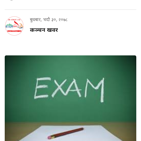
बुधबार, भदौ ३०, २०७८
कञ्चन खवर