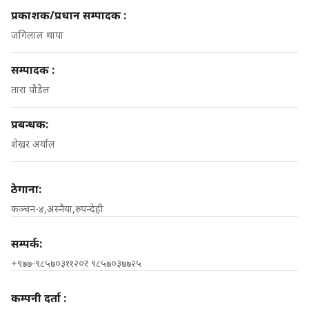
प्रकाशक/प्रधान सम्पादक :
जगिलाल थापा
सम्पादक :
तारा पौडेल
प्रबन्धक:
शेखर अर्याल
ठेगाना:
कञ्चन-४,अस्नैया,रुपन्देही
सम्पर्क:
+९७७-९८५७०३११२०र ९८५७०३७७२५
कम्पनी दर्ता :