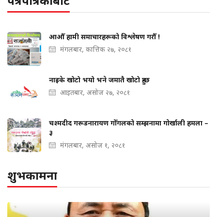
पत्रपत्रिकाबाट
आऔँ हामी समाचारहरूको विश्लेषण गरौँ !
मंगलबार, कात्तिक २७, २०८१
नाइके खोटो भयो भने जमातै खोटो हुन्छ
आइतबार, असोज २७, २०८१
चश्मदीद गरूडनारायण गोँगलको सम्झनामा गोर्खाली हमला –
३
मंगलबार, असोज १, २०८१
शुभकामना