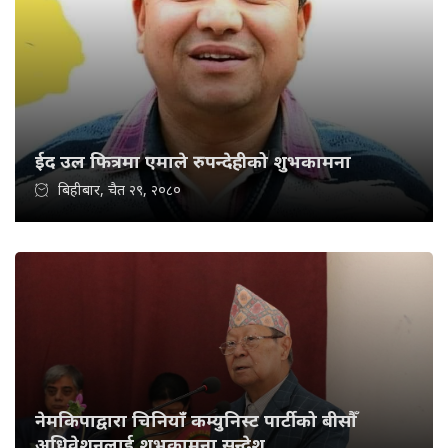
ईद उल फित्रमा एमाले रुपन्देहीको शुभकामना
बिहीबार, चैत २९, २०८०
नेमकिपाद्वारा चिनियाँ कम्युनिस्ट पार्टीको बीसौँ
अधिवेशनलाई शुभकामना सन्देश