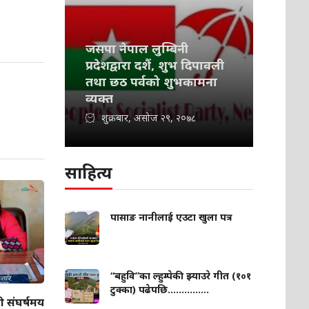
जसपा नेपाल लुम्बिनी
प्रदेशद्वारा दशैं, शुभ दिपावली
तथा छठ पर्वको शुभकामना
व्यक्त
शुक्रबार, असोज २९, २०७८
साहित्य
पासाङ नानीलाई एउटा खुला पत्र
“बहुवि”का ल्हुम्पेकी झ्याउरे गीत (१०१
टुक्का) पढेपछि...............
ो संघर्षमय