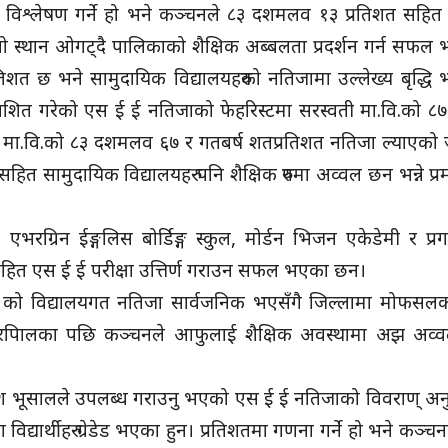
 विश्लेषण गर्ने हो भने कञ्चनले ८३ दशमलव १३ प्रतिशत सहित 
लो स्थान ओगट्दै पालिकाको शैक्षिक अब्बलता प्रदर्शन गर्न सफल
रतिशत छ भने सामुदायिक विद्यालयहरुको नतिजामा उल्लेख्य बृद्ध
रकाशित गरेको एस ई ई नतिजाको फेहरिस्टमा सरस्वती मा.वि.को 
पुर मा.वि.को ८३ दशमलव ६७ र गतबर्ष शतप्रतिशत नतिजा ल्याएको
त सामुदायिक विद्यालयहरु पनि शैक्षिक रुपमा अव्वल छन भन्ने प्
ल, एभरग्रिन ईङ्गलिस बोर्डिङ्ग स्कुल, मोर्डन भिजन एकेडेमी र प्र
सहित एस ई ई परीक्षा उत्तिर्ण गराउन सफल भएका छन।
८२ को विद्यालयगत नतिजा सार्वजनिक भएसँगै जिल्लामा मोफसलका
ना नगरपािलका पछि कञ्चनले आफुलाई शैक्षिक अवस्थामा अझ अव्
ेश भूसालले उपलब्ध गराउनु भएको एस ई ई नतिजाको विवराण् अन
ा विद्यार्थीहरु ग्रेडेड भएका हुन। प्रतिशतमा गणना गर्ने हो भने कञ