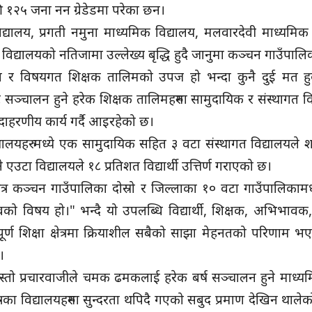
 १२५ जना नन ग्रेडेडमा परेका छन।
िद्यालय, प्रगती नमुना माध्यमिक विद्यालय, मलवारदेवी माध्यमिक 
क विद्यालयको नतिजामा उल्लेख्य बृद्धि हुदै जानुमा कञ्चन गाउँपालि
गत र विषयगत शिक्षक तालिमको उपज हो भन्दा कुनै दुई मत ह
्चालन हुने हरेक शिक्षक तालिमहरुमा सामुदायिक र संस्थागत व
ाहरणीय कार्य गर्दै आइरहेको छ।
ालयहरु मध्ये एक सामुदायिक सहित ३ वटा संस्थागत विद्यालयले 
े एउटा विद्यालयले १८ प्रतिशत विद्यार्थी उत्तिर्ण गराएको छ।
भित्र कञ्चन गाउँपालिका दोस्रो र जिल्लाका १० वटा गाउँपालिकामध
ौरवको विषय हो।" भन्दै यो उपलब्धि विद्यार्थी, शिक्षक, अभिभावक,
ूर्ण शिक्षा क्षेत्रमा क्रियाशील सबैको साझा मेहनतको परिणाम भए
।
्तो प्रचारवाजीले चमक ढमकलाई हरेक बर्ष सञ्चालन हुने माध्यम
षेत्रका विद्यालयहरुमा सुन्दरता थपिदै गएको सबुद प्रमाण देखिन थाले