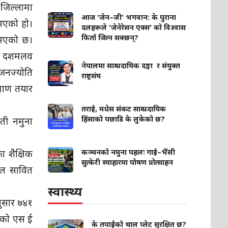
जिल्लामा
आज 'जेन–जी' भगवान: के पुराना
 भएको हो।
दलहरूले 'जेनेरेसन एक्स' को विश्वास
फिर्ता जित्न सक्छन्?
ि भएको छ।
८७ दशमलव
नेपालमा साम्प्रदायिक दङ्गा र संयुक्त
 जनज्योति
राष्ट्रसंघ
रमाण तयार
तराई, मधेस संकट साम्प्रदायिक
हिंसाको पछाडि के लुकेको छ?
गती नमुना
कञ्चनको नमुना पहलः गाई–भैँसी
 शैक्षिक
सुत्केरी स्याहारमा पोषण प्रोत्साहन
वल सावित
स्वास्थ्य
ुसार ७४१
्चनको एस ई
के तपाईंको थाल प्लेट सुरक्षित छ?