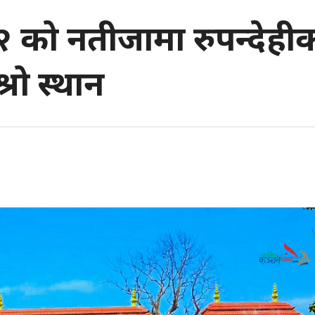
२ को नतीजामा रुपन्देही
रो स्थान