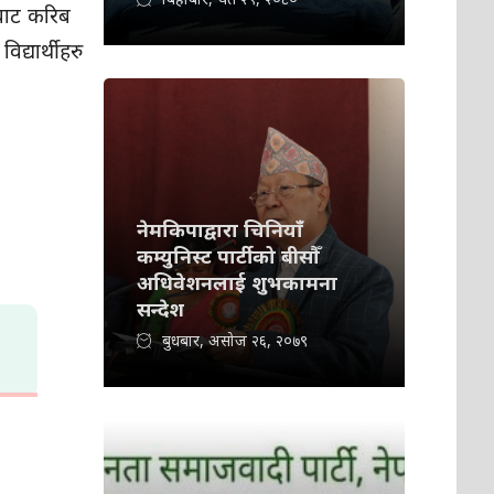
नबाट करिब
यार्थीहरु
नेमकिपाद्वारा चिनियाँ
कम्युनिस्ट पार्टीको बीसौँ
अधिवेशनलाई शुभकामना
सन्देश
बुधबार, असोज २६, २०७९