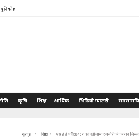
युनिकोड
नीति
कृषि
शिक्षा
आर्थिक
भिडियो ग्यालरी
समसामयि
गृहपृष्ठ
शिक्षा
एस ई ई परीक्षा २०८२ को नतीजामा रुपन्देहीको कञ्चन जिल्लाक