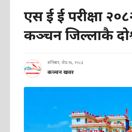
एस ई ई परीक्षा २०८
कञ्चन जिल्लाकै दोश्
शनिबार, जेठ १६, २०८३
कञ्चन खवर