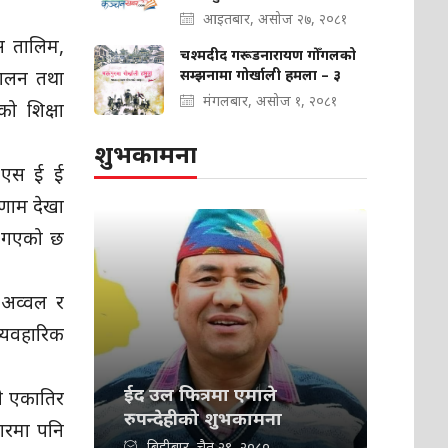
आइतबार, असोज २७, २०८१
ास तालिम,
चश्मदीद गरूडनारायण गोँगलको
सम्झनामा गोर्खाली हमला – ३
्चालन तथा
मंगलबार, असोज १, २०८१
को शिक्षा
शुभकामना
ो एस ई ई
िणाम देखा
ै गएको छ
झ अव्वल र
्यवहारिक
ईद उल फित्रमा एमाले
े एकातिर
रुपन्देहीको शुभकामना
ारमा पनि
बिहीबार, चैत २९, २०८०