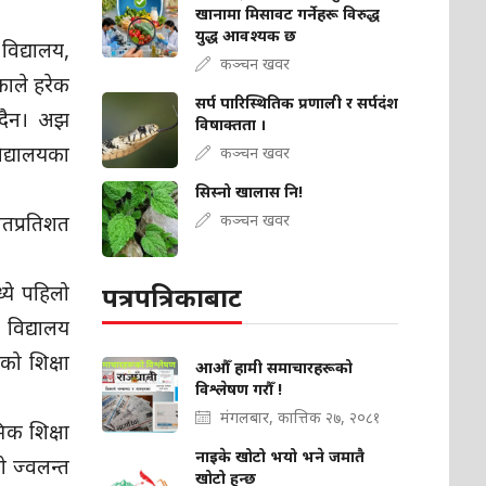
खानामा मिसावट गर्नेहरू विरुद्ध
युद्ध आवश्यक छ
विद्यालय,
कञ्चन खवर
काले हरेक
सर्प पारिस्थितिक प्रणाली र सर्पदंश
ुदैन। अझ
विषाक्तता ।
िद्यालयका
कञ्चन खवर
सिस्नो खालास नि!
कञ्चन खवर
शतप्रतिशत
पत्रपत्रिकाबाट
्ये पहिलो
 विद्यालय
को शिक्षा
आऔँ हामी समाचारहरूको
विश्लेषण गरौँ !
मंगलबार, कात्तिक २७, २०८१
िक शिक्षा
नाइके खोटो भयो भने जमातै
को ज्वलन्त
खोटो हुन्छ