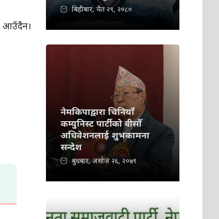
बिहीबार, चैत २९, २०८०
न आउँदैन।
नेमकिपाद्वारा चिनियाँ
कम्युनिस्ट पार्टीको बीसौँ
अधिवेशनलाई शुभकामना
सन्देश
बुधबार, असोज २६, २०७९