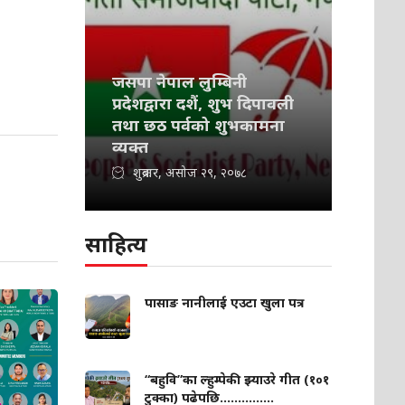
जसपा नेपाल लुम्बिनी
प्रदेशद्वारा दशैं, शुभ दिपावली
तथा छठ पर्वको शुभकामना
व्यक्त
शुक्रबार, असोज २९, २०७८
साहित्य
पासाङ नानीलाई एउटा खुला पत्र
“बहुवि”का ल्हुम्पेकी झ्याउरे गीत (१०१
टुक्का) पढेपछि...............