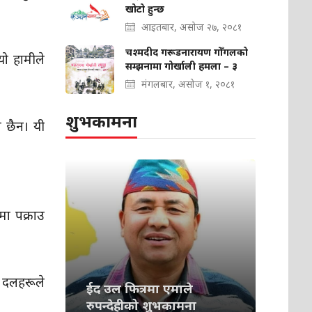
खोटो हुन्छ
आइतबार, असोज २७, २०८१
चश्मदीद गरूडनारायण गोँगलको
यो हामीले
सम्झनामा गोर्खाली हमला – ३
मंगलबार, असोज १, २०८१
शुभकामना
व छैन। यी
मा पक्राउ
ै दलहरूले
ईद उल फित्रमा एमाले
रुपन्देहीको शुभकामना