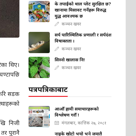
के तपाईंको थाल प्लेट सुरक्षित छ?
खानामा मिसावट गर्नेहरू विरुद्ध
युद्ध आवश्यक छ
कञ्चन खवर
सर्प पारिस्थितिक प्रणाली र सर्पदंश
विषाक्तता ।
कञ्चन खवर
सिस्नो खालास नि!
रेका थिए।
कञ्चन खवर
 घण्टापछि
पत्रपत्रिकाबाट
 फेरि सडक
स्थाहरूको
आऔँ हामी समाचारहरूको
विश्लेषण गरौँ !
ेखि निजी
मंगलबार, कात्तिक २७, २०८१
तर पुरानै
नाइके खोटो भयो भने जमातै