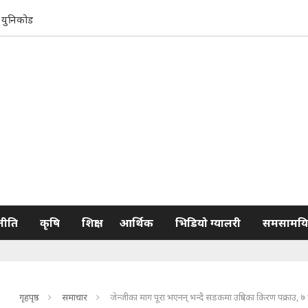
युनिकोड
नीति
कृषि
शिक्षा
आर्थिक
भिडियो ग्यालरी
समसामयि
गृहपृष्ठ
समाचार
जेन्जीका माग पूरा भएनन् भन्दै सडकमा उत्रिएका किरण पक्राउ, ७