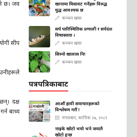
उने छ। जव
खानामा मिसावट गर्नेहरू विरुद्ध
युद्ध आवश्यक छ
कञ्चन खवर
सर्प पारिस्थितिक प्रणाली र सर्पदंश
विषाक्तता ।
पयोगी सीप
कञ्चन खवर
सिस्नो खालास नि!
कञ्चन खवर
 उनीहरूले
पत्रपत्रिकाबाट
छन्। दक्ष
आऔँ हामी समाचारहरूको
विश्लेषण गरौँ !
्न बाध्य
मंगलबार, कात्तिक २७, २०८१
नाइके खोटो भयो भने जमातै
खोटो हुन्छ