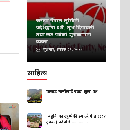
जसपा नेपाल लुम्बिनी
प्रदेशद्वारा दशैं, शुभ दिपावली
तथा छठ पर्वको शुभकामना
व्यक्त
शुक्रबार, असोज २९, २०७८
साहित्य
पासाङ नानीलाई एउटा खुला पत्र
“बहुवि”का ल्हुम्पेकी झ्याउरे गीत (१०१
टुक्का) पढेपछि...............