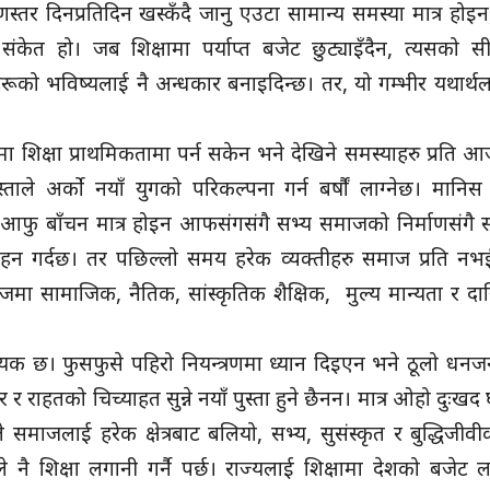
्तर दिनप्रतिदिन खस्कँदै जानु एउटा सामान्य समस्या मात्र होइन, 
 संकेत हो। जब शिक्षामा पर्याप्त बजेट छुट्याइँदैन, त्यसको
ीहरूको भविष्यलाई नै अन्धकार बनाइदिन्छ। तर, यो गम्भीर यथार्
मा शिक्षा प्राथमिकतामा पर्न सकेन भने देखिने समस्याहरु प्रति आज
ताले अर्को नयाँ युगको परिकल्पना गर्न बर्षौं लाग्नेछ। मानिस 
 आफु बाँचन मात्र होइन आफसंगसंगै सभ्य समाजको निर्माणसंगै
ि बहन गर्दछ। तर पछिल्लो समय हरेक व्यक्तीहरु समाज प्रति न
ाजमा सामाजिक, नैतिक, सांस्कृतिक शैक्षिक, मुल्य मान्यता र दाय
यक छ। फुसफुसे पहिरो नियन्त्रणमा ध्यान दिइएन भने ठूलो धनज
र राहतको चिच्याहत सुन्ने नयाँ पुस्ता हुने छैनन। मात्र ओहो दुःखद
े समाजलाई हरेक क्षेत्रबाट बलियो, सभ्य, सुसंस्कृत र बुद्धिजीव
ै शिक्षा लगानी गर्नै पर्छ। राज्यलाई शिक्षामा देशको बजेट ल