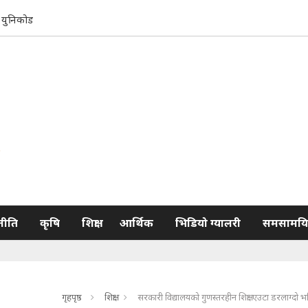
युनिकोड
नीति
कृषि
शिक्षा
आर्थिक
भिडियो ग्यालरी
समसामयि
गृहपृष्ठ
शिक्षा
सरकारी विद्यालयको गुणस्तरहीन शिक्षाः एउटा डरलाग्दो भ