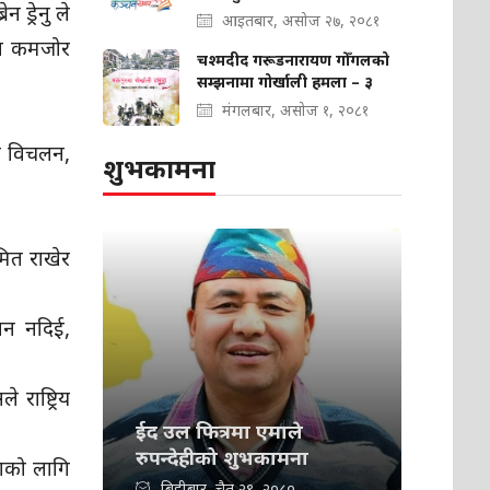
 ड्रेनु ले
आइतबार, असोज २७, २०८१
पमा कमजोर
चश्मदीद गरूडनारायण गोँगलको
सम्झनामा गोर्खाली हमला – ३
मंगलबार, असोज १, २०८१
िक विचलन,
शुभकामना
मित राखेर
ान नदिई,
 राष्ट्रिय
ईद उल फित्रमा एमाले
रुपन्देहीको शुभकामना
ाको लागि
बिहीबार, चैत २९, २०८०