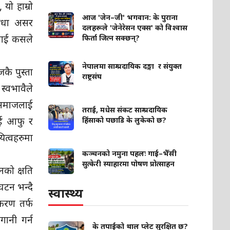
यो हाम्रो
आज 'जेन–जी' भगवान: के पुराना
 सीधा असर
दलहरूले 'जेनेरेसन एक्स' को विश्वास
थलाई कसले
फिर्ता जित्न सक्छन्?
नेपालमा साम्प्रदायिक दङ्गा र संयुक्त
कै पुस्ता
राष्ट्रसंघ
स्वभावैले
 समाजलाई
तराई, मधेस संकट साम्प्रदायिक
भई आफु र
हिंसाको पछाडि के लुकेको छ?
ित्वहरुमा
कञ्चनको नमुना पहलः गाई–भैँसी
सुत्केरी स्याहारमा पोषण प्रोत्साहन
नको क्षति
 घटन भन्दै
स्वास्थ्य
ीकरण तर्फ
गानी गर्न
के तपाईंको थाल प्लेट सुरक्षित छ?