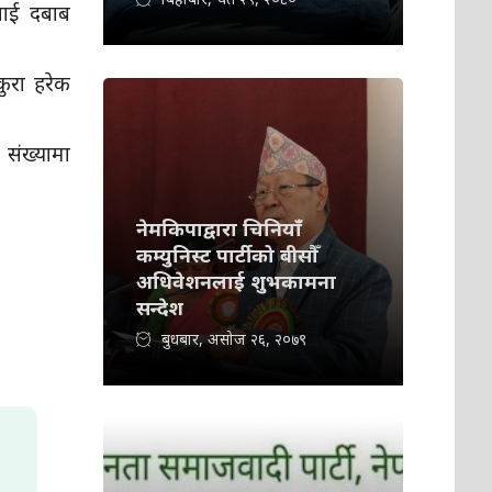
लाई दबाब
कुरा हरेक
 संख्यामा
नेमकिपाद्वारा चिनियाँ
कम्युनिस्ट पार्टीको बीसौँ
अधिवेशनलाई शुभकामना
सन्देश
बुधबार, असोज २६, २०७९