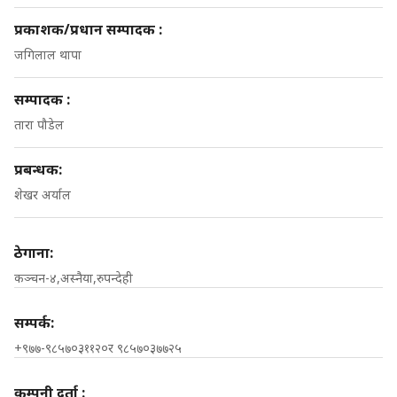
प्रकाशक/प्रधान सम्पादक :
जगिलाल थापा
सम्पादक :
तारा पौडेल
प्रबन्धक:
शेखर अर्याल
ठेगाना:
कञ्चन-४,अस्नैया,रुपन्देही
सम्पर्क:
+९७७-९८५७०३११२०र ९८५७०३७७२५
कम्पनी दर्ता :