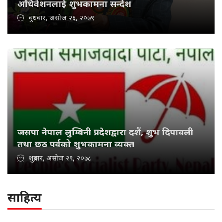
अधिवेशनलाई शुभकामना सन्देश
बुधबार, असोज २६, २०७९
जसपा नेपाल लुम्बिनी प्रदेशद्वारा दशैं, शुभ दिपावली
तथा छठ पर्वको शुभकामना व्यक्त
शुक्रबार, असोज २९, २०७८
साहित्य