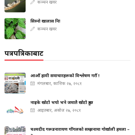
कञ्चन खवर
सिस्नो खालास नि!
कञ्चन खवर
पत्रपत्रिकाबाट
आऔँ हामी समाचारहरूको विश्लेषण गरौँ !
मंगलबार, कात्तिक २७, २०८१
नाइके खोटो भयो भने जमातै खोटो हुन्छ
आइतबार, असोज २७, २०८१
चश्मदीद गरूडनारायण गोँगलको सम्झनामा गोर्खाली हमला –