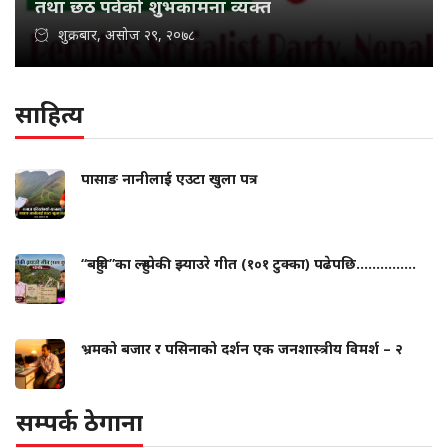
तथा छठ पर्वको शुभकामना व्यक्त
शुक्रबार, असोज २९, २०७८
साहित्य
पासाङ नानीलाई एउटा खुला पत्र
“बहुवि”का ल्हुम्पेकी झ्याउरे गीत (१०१ टुक्का) पढेपछि...............
भ्रमको बजार र पसिनाको दर्शन एक जनशास्त्रीय विमर्श – २
सम्पर्क ठेगाना