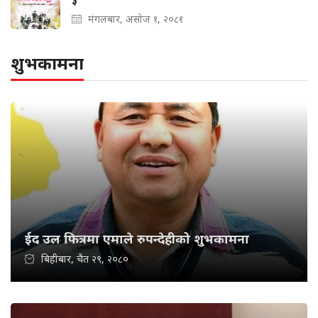
३
मंगलबार, असोज १, २०८१
शुभकामना
ईद उल फित्रमा एमाले रुपन्देहीको शुभकामना
बिहीबार, चैत २९, २०८०