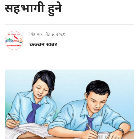
सहभागी हुने
बिहीबार, चैत ७, २०८१
कञ्चन खवर