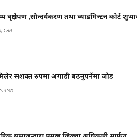
्प बृक्षरोपण ,सौन्दर्यकरण तथा ब्याडमिन्टन कोर्ट शुभा
९, २०७९
मिलेर सशक्त रुपमा अगाडी बढनुपर्नेमा जोड
०, २०७९
ागरिक समाजद्धारा प्रमुख जिल्ला अधिकारी मार्फत