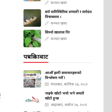
कञ्चन खवर
सर्प पारिस्थितिक प्रणाली र सर्पदंश
विषाक्तता ।
कञ्चन खवर
सिस्नो खालास नि!
कञ्चन खवर
पत्रपत्रिकाबाट
आऔँ हामी समाचारहरूको
विश्लेषण गरौँ !
मंगलबार, कात्तिक २७, २०८१
नाइके खोटो भयो भने जमातै
ई
खोटो हुन्छ
आइतबार, असोज २७, २०८१