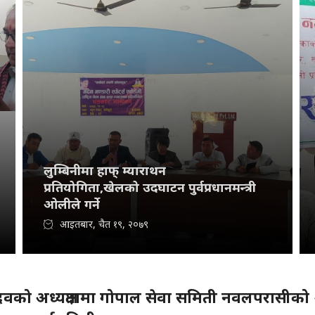
लुम्बिनीमा हाफ् म्याराथन
प्रतियोगिता,खेलको उदघाटन पुर्वप्रधानमन्त्री
ओलीले गर्ने
आइतबार, चैत १९, २०७९
यादवको अध्यक्षतामा गोपाल सेवा समिती नवलपरासीको