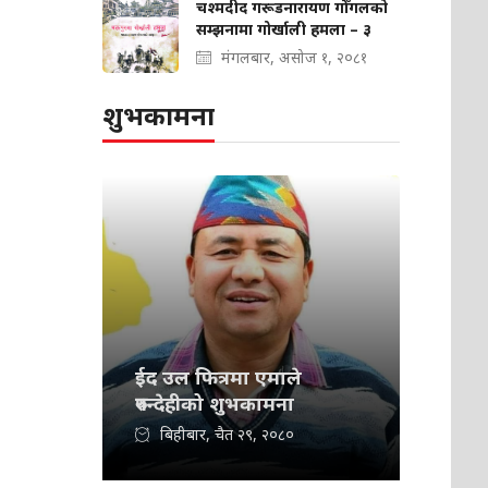
चश्मदीद गरूडनारायण गोँगलको
सम्झनामा गोर्खाली हमला – ३
मंगलबार, असोज १, २०८१
शुभकामना
ईद उल फित्रमा एमाले
रुपन्देहीको शुभकामना
बिहीबार, चैत २९, २०८०