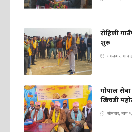
रोहिणी गाउ
शुरु
मंगलबार, माघ 
गोपाल सेवा
खिचडी महोत
सोमबार, माघ २