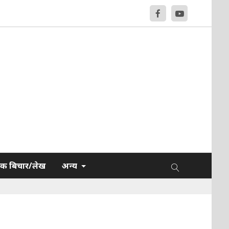
क बिचार/लेख
अन्य