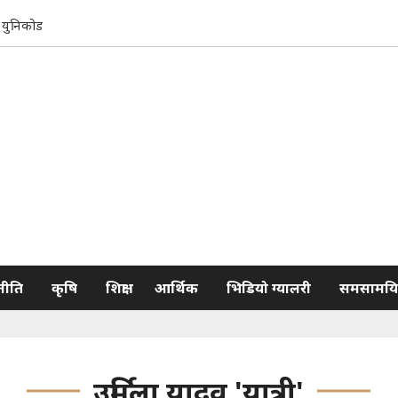
युनिकोड
नीति
कृषि
शिक्षा
आर्थिक
भिडियो ग्यालरी
समसामयि
उर्मिला यादव 'यात्री'