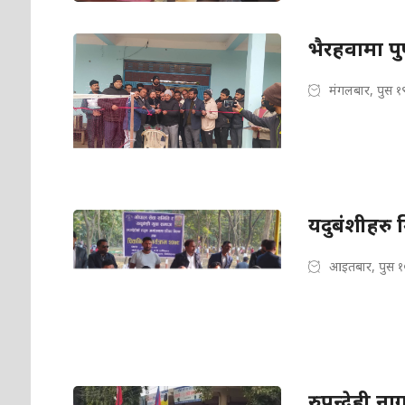
भैरहवामा पुष
मंगलबार, पुस १
यदुबंशीहरु 
आइतबार, पुस १
रुपन्देही न