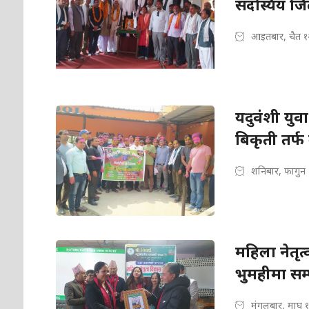
सदस्यिय जि
आइतबार, चैत १
यदुवंशी यु
बिकृती तर्
शनिबार, फागुन
महिला नेतृत
भुमहीमा सम्प
मंगलबार, माघ 