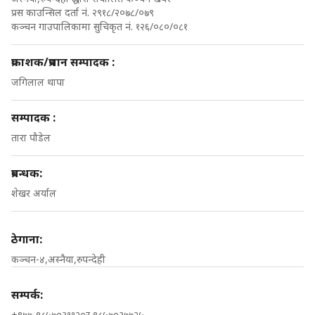
प्रस काउन्सिल दर्ता नं. २९१८/२०७८/०७९
कञ्चन गाउपालिकामा सुचिकृत नं. १२६/०८०/०८१
प्रकाशक/प्रधान सम्पादक :
जगिलाल थापा
सम्पादक :
तारा पौडेल
प्रबन्धक:
शेखर अर्याल
ठेगाना:
कञ्चन-४,अस्नैया,रुपन्देही
सम्पर्क:
+९७७-९८५७०३११२०र ९८५७०३७७२५