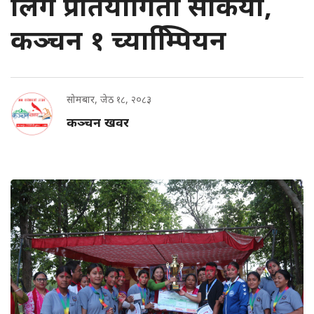
लिग प्रतियोगिता सकियो,
कञ्चन १ च्याम्पिियन
सोमबार, जेठ १८, २०८३
कञ्चन खवर