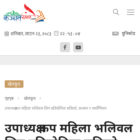
युनिकोड
खेलकुद
गृहपृष्ठ
खेलकुद
उपाध्यक्ष कप महिला भलिवल लिग प्रतियोगिता सकियो, कञ्चन १ च्याम्पिियन
उपाध्यक्ष कप महिला भलिवल