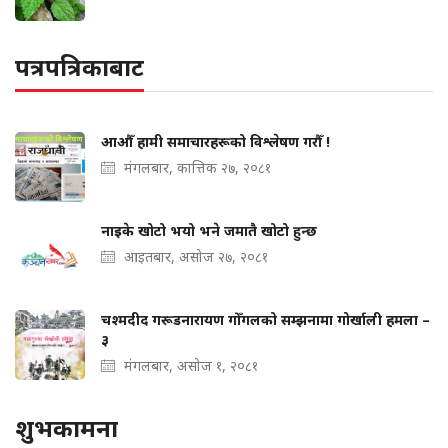
पत्रपत्रिकाबाट
आऔँ हामी समाचारहरूको विश्लेषण गरौँ !
मंगलबार, कात्तिक २७, २०८१
नाइके खोटो भयो भने जमातै खोटो हुन्छ
आइतबार, असोज २७, २०८१
चश्मदीद गरूडनारायण गोँगलको सम्झनामा गोर्खाली हमला –
३
मंगलबार, असोज १, २०८१
शुभकामना