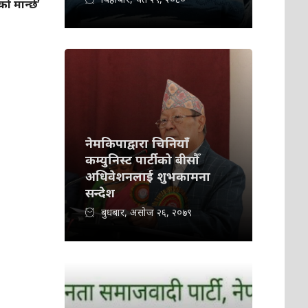
ो मान्छे’
नेमकिपाद्वारा चिनियाँ
कम्युनिस्ट पार्टीको बीसौँ
अधिवेशनलाई शुभकामना
सन्देश
बुधबार, असोज २६, २०७९