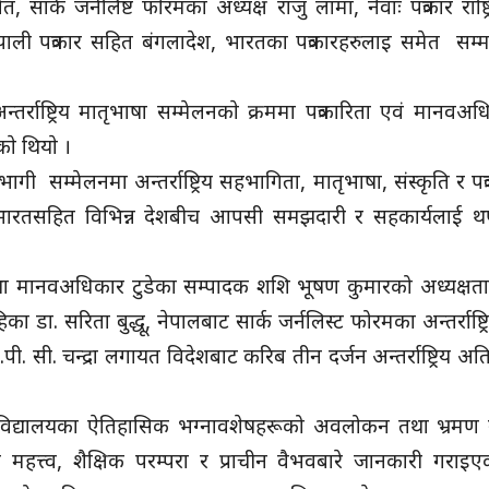
सार्क जर्नलिष्ट फाेरमका अध्यक्ष राजु लामा, नेवाः पत्रकार राष्ट
ा नेपाली पत्रकार सहित बंगलादेश, भारतका पत्रकारहरुलाइ समेत सम्म
र्राष्ट्रिय मातृभाषा सम्मेलनकाे क्रममा पत्रकारिता एवं मानव
े थियाे ।
भागी सम्मेलनमा अन्तर्राष्ट्रिय सहभागिता, मातृभाषा, संस्कृति र पत
पाल–भारतसहित विभिन्न देशबीच आपसी समझदारी र सहकार्यलाई 
तथा मानवअधिकार टुडेका सम्पादक शशि भूषण कुमारको अध्यक्षताम
वाहिका डा. सरिता बुद्धू, नेपालबाट सार्क जर्नलिस्ट फोरमका अन्तर्राष्ट्र
पी. सी. चन्द्रा लगायत विदेशबाट करिब तीन दर्जन अन्तर्राष्ट्रिय 
श्वविद्यालयका ऐतिहासिक भग्नावशेषहरूको अवलोकन तथा भ्रमण
हत्त्व, शैक्षिक परम्परा र प्राचीन वैभवबारे जानकारी गराइए