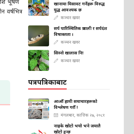
 शशि भूषण
खानामा मिसावट गर्नेहरू विरुद्ध
युद्ध आवश्यक छ
वर्षभित्र
कञ्चन खवर
सर्प पारिस्थितिक प्रणाली र सर्पदंश
विषाक्तता ।
कञ्चन खवर
सिस्नो खालास नि!
कञ्चन खवर
पत्रपत्रिकाबाट
आऔँ हामी समाचारहरूको
विश्लेषण गरौँ !
मंगलबार, कात्तिक २७, २०८१
नाइके खोटो भयो भने जमातै
खोटो हुन्छ