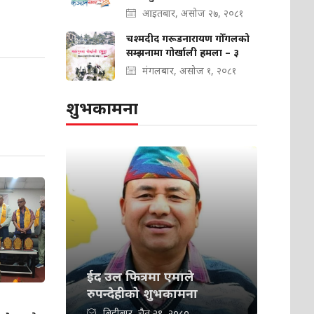
आइतबार, असोज २७, २०८१
चश्मदीद गरूडनारायण गोँगलको
सम्झनामा गोर्खाली हमला – ३
मंगलबार, असोज १, २०८१
शुभकामना
ईद उल फित्रमा एमाले
रुपन्देहीको शुभकामना
बिहीबार, चैत २९, २०८०