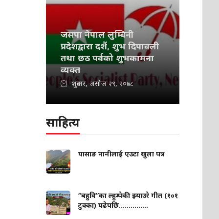
जसपा नेपाल लुम्बिनी
प्रदेशद्वारा दशैं, शुभ दिपावली
तथा छठ पर्वको शुभकामना
व्यक्त
शुक्रबार, असोज २९, २०७८
साहित्य
पासाङ नानीलाई एउटा खुला पत्र
“बहुवि”का ल्हुम्पेकी झ्याउरे गीत (१०१
टुक्का) पढेपछि...............