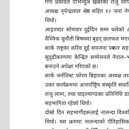
गंगा प्रसादले एभिन्यूज खबरका राजु नापित, 
अध्यक्ष नृपेन्द्रलाल श्रेष्ठ सहित १२ जन
थियाे।
आइतवार साेमवार दुईदिन सम्म चलेकाे अन्त
वैश्विक चुनाैती बिषयमा बृहत् छलफल भएका
सार्क राष्ट्रका करिव दुई सयजना पत्रकार सह
सुदृढीकरणमा केन्द्रित सम्मेलनले ने
बनाउने अपेक्षा गरिएको छ।
सार्क जर्नलिस्ट फोरम बिहारका अध्यक्ष 
उक्त कार्यक्रममा अन्तर्राष्ट्रिय संस्कृति सं
राजु लामा, तथा थाइल्याण्डका प्रतिनिधि डा.
सहभागिता रहेको थियो।
दोस्रो दिन सहभागीहरूलाई नालन्दा वि
थियो। यस क्रममा नालन्दाको ऐतिहासिक म