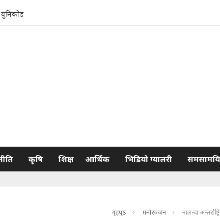
युनिकोड
नीति
कृषि
शिक्षा
आर्थिक
भिडियो ग्यालरी
समसामयि
गृहपृष्ठ
मनोरञ्जन
नालन्दा अन्तर्राष्ट्