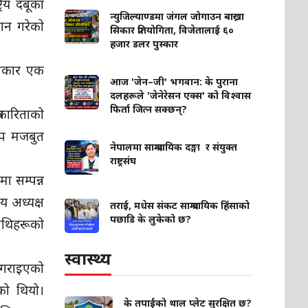
्रिय दबूका
न्युजिल्याण्डमा जंगल जोगाउन बाख्रा
ान गरेकाे
सिकार प्रतियोगिता, विजेतालाई ६०
हजार डलर पुस्कार
अधिकार एक
आज 'जेन–जी' भगवान: के पुराना
दलहरूले 'जेनेरेसन एक्स' को विश्वास
फिर्ता जित्न सक्छन्?
्रकारिताको
थप मजबुत
नेपालमा साम्प्रदायिक दङ्गा र संयुक्त
राष्ट्रसंघ
ा सम्पन्न
िय अध्यक्ष
तराई, मधेस संकट साम्प्रदायिक हिंसाको
पछाडि के लुकेको छ?
अतिथिहरूको
स्वास्थ्य
 गराइएको
को थियो।
के तपाईंको थाल प्लेट सुरक्षित छ?