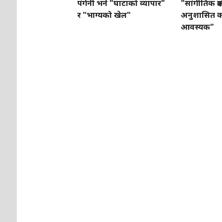
पंगेनी भने "घाटाको व्यापार"
"सांगीतिक क्षेत
र "भाग्यको खेल"
अनुशासित क
आवस्यक"