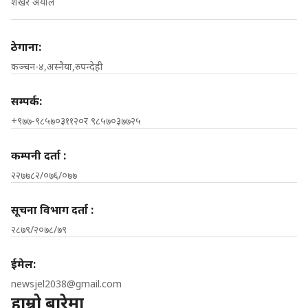
शेखर अर्याल
ठेगाना:
कञ्चन-४,अस्नैया,रुपन्देही
सम्पर्क:
+९७७-९८५७०३११२०र ९८५७०३७७२५
कम्पनी दर्ता :
२२७७८२/०७६/०७७
सूचना विभाग दर्ता :
२८७९/२०७८/७९
ईमेल:
newsjel2038@gmail.com
हाम्रो बारेमा