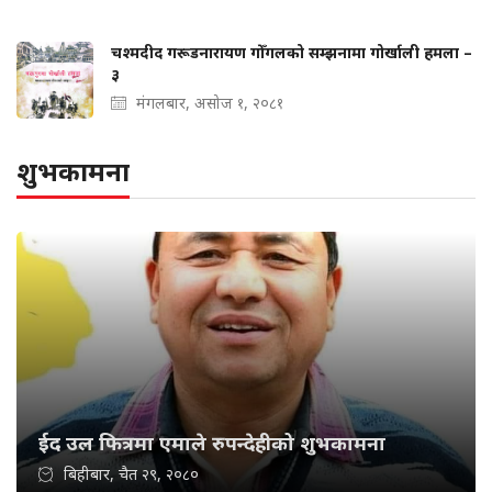
चश्मदीद गरूडनारायण गोँगलको सम्झनामा गोर्खाली हमला –
३
मंगलबार, असोज १, २०८१
शुभकामना
ईद उल फित्रमा एमाले रुपन्देहीको शुभकामना
बिहीबार, चैत २९, २०८०