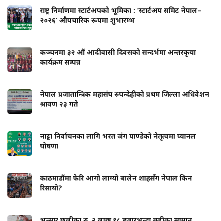
राष्ट्र निर्माणमा स्टार्टअपको भूमिका : ‘स्टार्टअप समिट नेपाल–
२०२६’ औपचारिक रूपमा शुभारम्भ
कञ्चनमा ३२ औं आदीवासी दिवसको सन्दर्भमा अन्तरकृया
कार्यक्रम सम्पन्न
नेपाल प्रजातान्त्रिक महासंघ रुपन्देहीको प्रथम जिल्ला अधिवेशन
श्रावण २३ गते
नाट्टा निर्वाचनका लागि भरत जंग पाण्डेको नेतृत्वमा प्यानल
घोषणा
काठमाडौंमा फेरि आगो लाग्यो बालेन शाहसँग नेपाल किन
रिसायो?
भन्सार छलीका रु. २ लाख १८ हजारभन्दा बढीका सामान