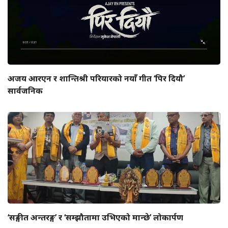
अजय आरएन र शान्तिश्री परियारको नयाँ गीत ‘पिर दियौ’
सार्वजनिक
‘सङ्गीत अन्तरङ्ग’ र ‘सम्झौतामा उभिएको मान्छे’ लोकार्पण