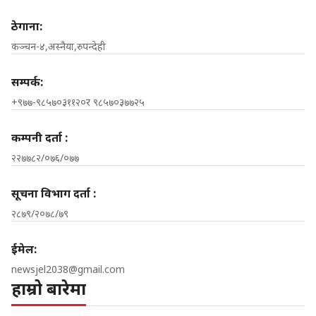
ठेगाना:
कञ्चन-४,अस्नैया,रुपन्देही
सम्पर्क:
+९७७-९८५७०३११२०र ९८५७०३७७२५
कम्पनी दर्ता :
२२७७८२/०७६/०७७
सूचना विभाग दर्ता :
२८७९/२०७८/७९
ईमेल:
newsjel2038@gmail.com
हाम्रो बारेमा