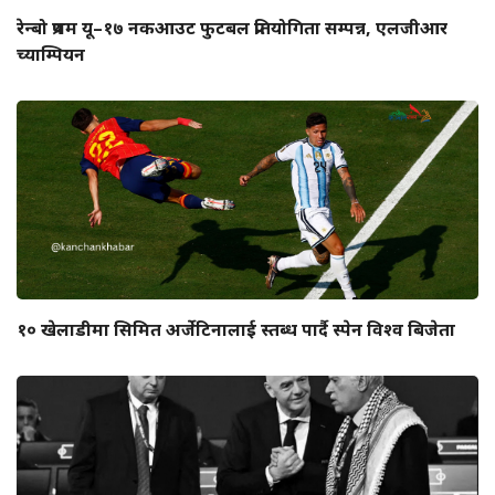
रेन्बो प्रथम यू–१७ नकआउट फुटबल प्रतियोगिता सम्पन्न, एलजीआर
च्याम्पियन
१० खेलाडीमा सिमित अर्जेटिनालाई स्तब्ध पार्दै स्पेन विश्व बिजेता