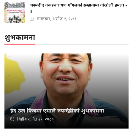
चश्मदीद गरूडनारायण गोँगलको सम्झनामा गोर्खाली हमला –
३
मंगलबार, असोज १, २०८१
शुभकामना
ईद उल फित्रमा एमाले रुपन्देहीको शुभकामना
बिहीबार, चैत २९, २०८०