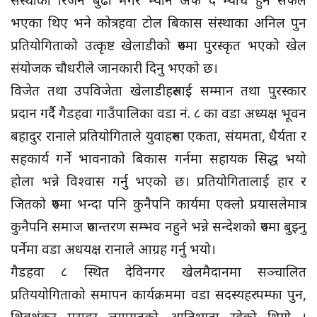
संस्थाका रिजन बुढा मगर म्यान अफ द म्याच हुन सफल
भएका थिए भने कोत्रहवा टोल बिकास संस्थाका अनिल पुन
प्रतियोगिताको उत्कृष्ट खेलाडीको रुपमा पुरस्कृत भएको खेल
संयोजक चौधरीले जानकारी दिनु भएको छ।
विजेत तथा उपविजेता खेलाडीहरुलाई सम्मान तथा पुरस्कार
प्रदान गर्दै गैडहवा गाउँपालिका वडा नं. ८ का वडा अध्यक्ष भूवन
बहादुर रानाले प्रतियोगिताले युवाहरुमा एकता, संयमता, धैर्यता र
सहकार्य गर्ने भावनाको बिकास गर्नमा सहायक सिद्ध भयो
होला भन्ने विश्वास गर्नु भएको छ। प्रतियोगितालाई हार र
जितको रुपमा भन्दा पनि कुनैपनि कार्यमा एक्लो प्रयासलेमात्र
कुनैपनि समाज रुपान्तरण सम्भव नहुने भन्ने सन्देशको रुपमा बुझ्नु
पर्नेमा वडा अधयक्ष रानाले आग्रह गर्नु भयो।
गैडहवा ८ स्थित देविनगर खेलमैदानमा सञ्चालित
प्रतिययोगिताको समापन कार्यक्रममा वडा सदस्यहरु पम्फा पुन,