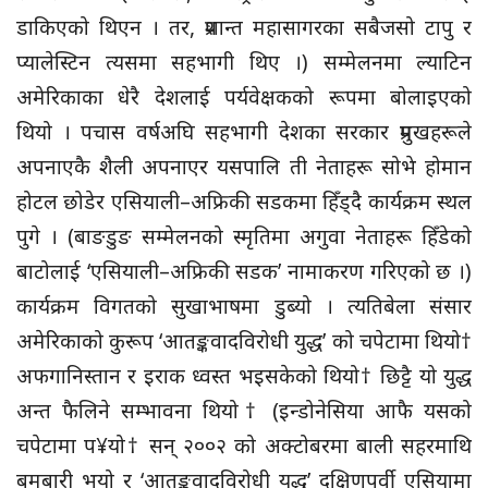
डाकिएको थिएन । तर, प्रशान्त महासागरका सबैजसो टापु र
प्यालेस्टिन त्यसमा सहभागी थिए ।) सम्मेलनमा ल्याटिन
अमेरिकाका धेरै देशलाई पर्यवेक्षकको रूपमा बोलाइएको
थियो । पचास वर्षअघि सहभागी देशका सरकार प्रमुखहरूले
अपनाएकै शैली अपनाएर यसपालि ती नेताहरू सोभे होमान
होटल छोडेर एसियाली–अफ्रिकी सडकमा हिँड्दै कार्यक्रम स्थल
पुगे । (बाङडुङ सम्मेलनको स्मृतिमा अगुवा नेताहरू हिँडेको
बाटोलाई ‘एसियाली–अफ्रिकी सडक’ नामाकरण गरिएको छ ।)
कार्यक्रम विगतको सुखाभाषमा डुब्यो । त्यतिबेला संसार
अमेरिकाको कुरूप ‘आतङ्कवादविरोधी युद्ध’ को चपेटामा थियो†
अफगानिस्तान र इराक ध्वस्त भइसकेको थियो† छिट्टै यो युद्ध
अन्त फैलिने सम्भावना थियो† (इन्डोनेसिया आफै यसको
चपेटामा प¥यो† सन् २००२ को अक्टोबरमा बाली सहरमाथि
बमबारी भयो र ‘आतङ्कवादविरोधी युद्ध’ दक्षिणपूर्वी एसियामा