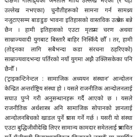
दक्षिणी गोलाद्र्धका जनताले माथि उल्लेख भएका (र यहाँ
उल्लेख नभएका) चुनौतीहरूको सामना गर्न सामथ्र्य
नजुटाएसम्म बाङडुङ भावना इतिहासको वास्तविक उत्प्रेरक बन्ने
छैन । हामी इतिहासको एउटा मृतप्रायः चरण अथवा
साम्राज्यवादी युगबाट बिस्तारै बाहिर निस्किँदै छौँ । तर, हामी
(तोड्नका लागि सबैभन्दा कडा संरचना ठहरिएको)
साम्राज्यवादभन्दा पर्तिरको नयाँ युगमा अझै उक्लिसकेका पनि
छैनौँ ।
(‘ट्राइकन्टिनेन्टल : सामाजिक अध्ययन संस्थान’ आन्दोलन
केन्द्रित अन्तर्राष्ट्रिय संस्था हो । यसले राजनीतिक आन्दोलनलाई
सघाउ पुग्ने गरी अनुसन्धानहरू गर्दै आएको छ । यसले
राजनीतिक अर्थशास्त्र अनि सामाजिक सोपानको ज्ञानलाई
आन्दोलनबिचको खाडल पुर्ने प्रयास गर्ने गर्छ । यसरी यो संस्था
एउटा बुद्धिजीवीदेखि लिएर सामान्य कामदार समेतलाई प्रभावित