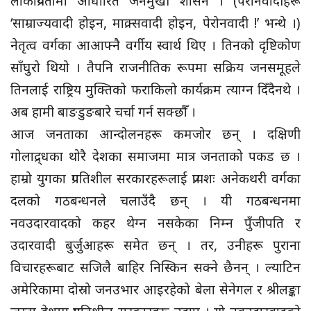
लोकप्रियतामा आधारित जनमुखी शासन । (पेरोनवादीहरू
‘साम्राज्यवादी होइन, माक्र्सवादी होइन, पेरोनवादी !’ भन्थे ।)
नेतृत्व वर्गका आआफ्नै वर्गीय स्वार्थ थिए । तिनको दृष्टिकोण
साँघुरो थियो । तैपनि राजनीतिक रूपमा सक्रिय जनसमूहले
तिनलाई राष्ट्रिय मुक्तिको फराकिलो कार्यक्रम त्याग्न दिँदैनथे ।
अब हामी बाङडुङबारे चर्चा गर्न सक्छौँ ।
आज जनताका आन्दोलनहरू कमजोर छन् । दक्षिणी
गोलाद्र्धका थोरै देशका समाजमा मात्र जनताको पकड छ ।
हाम्रो युगका प्रगतिशील सरकारहरूलाई प्रायशः अनेकथरी वर्गका
दलको गठबन्धनले चलाउँदै छन् । यी गठबन्धनमा
नवउदारवादको कहर थेग्न नसकेका निम्न पुँजीपति र
उदारवादी बुर्जुआहरू समेत छन् । तर, उनीहरू पुराना
विचारहरूबाट सजिलै बाहिर निस्किन सक्ने छैनन् । ल्याटिन
अमेरिकामा दोस्रो जनउभार आइरहेको बेला सेनेगल र श्रीलङ्का