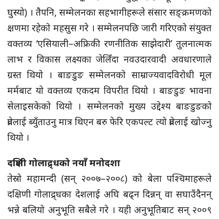
घुस्यो) । तैपनि, सम्मेलनका सहभागीहरूले संसार सङ्क्रमणको
क्षणमा रहेको महसुस गरे । सम्मेलनपछि जारी गरिएको संयुक्त
वक्तव्य ‘एसियाली–अफ्रिकी रणनीतिक साझेदारी’ तुलनात्मक
लाभ र विकास लक्ष्यका जेलिँदा नवउदारवादी अवधारणाले
ग्रस्त थियो । बाङडुङ सम्मेलनको साम्राज्यवादविरोधी मूल
मर्मबाट यो वक्तव्य एकदम विपरीत थियो । बाङडुङ भावना
सेलाइसकेको थियो । सम्मेलनको मुख्य उद्देश्य बाङडुङको
प्रेतलाई ब्युँताउनु मात्र थिएन बरु फेरि एकपल्ट त्यो प्रेतलाई खोज्नु
थियो ।
दक्षिणी गोलाद्र्धको नयाँ मनोदशा
तेस्रो महामन्दी (सन् २००७–२००८) को बेला पश्चिमाहरूले
दक्षिणी गोलाद्र्धका देशलाई अघि बढ्न दिन्नन् वा सघाउँदैनन्
भन्ने बलियो अनुभूति सबैले गरे । यही अनुभूतिबाट सन् २००९