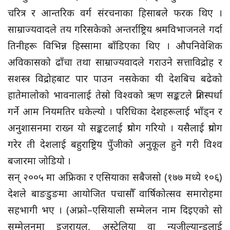
चरित्र र आन्तरिक वर्ग संरचनाका हिसाबले फरक थिए ।
साम्राज्यवादले तय गरिसकेको अन्तर्राष्ट्रिय श्रमविभाजनले गर्दा
तिनीहरू विभिन्न हिस्सामा बाँडिएका थिए । औपनिवेशिक
अविकासको ढाँचा तथा साम्राज्यवादले गराउने सत्ताविद्रोह र
सशस्त्र विद्रोहबाट पार पाउन नसकेका यी देशबिच बढेको
हातेमालोको भावनालाई तेस्रो विश्वको ऋण सङ्कटले प्रतिस्पर्धा
गर्ने आम नियमतिर धकेल्यो । परिधिका देशहरूलाई भाँड्न र
अनुशासनमा राख्न यो सङ्कटलाई प्रयोग गरियो । यसैलाई प्रयोग
गरेर ती देशलाई बहुराष्ट्रिय पुँजीको अनुकूल हुने गरी विश्व
बजारमा जोडियो ।
सन् २००५ मा अफ्रिका र एसियाका सबैजसो (१७७ मध्ये १०६)
देशले बाङडुङमा आयोजित पचासौँ वार्षिकोत्सव समारोहमा
सहभागी भए । (अफ्रो–एसियाली सम्मेलन नाम दिइएको सो
सम्मेलनमा इजरायल, अस्ट्रेलिया वा न्युजील्यान्डलाई