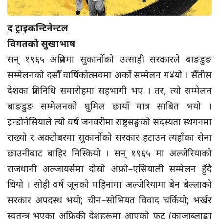
द ट्राइकन्टिनेन्टल
विगतको सुखाभाष
सन् १९६५ अप्रिलमा सुकार्नोको उत्साही सरकारले बाङडुङ
सम्मेलनको दसौँ वार्षिकोत्सवमा अर्को सम्मेलन ग¥यो । सैँतीस
देशका प्रतिनिधि समारोहमा सहभागी भए । तर, त्यो सम्मेलन
बाङडुङ सम्मेलनको धुमिल छायाँ मात्र साबित भयो ।
इन्डोनेसियाले त्यो वर्ष जनवरीमा राष्ट्रसङ्घको सदस्यता स्थगनमा
राख्यो र अक्टोबरमा सुकार्नोको सरकार हटाउन त्यहाँका सेना
छाउनीबाट बाहिर निस्कियो । सन् १९६५ मा अल्जेरियाको
राजधानी अल्जायर्समा दोस्रो अफ्रो–एसियाली सम्मेलन हुँदै
थियो । सोही वर्ष जूनको महिनामा अल्जेरियामा बेन बेल्लाको
सरकार अपदस्थ भयो; चीन–सोभियत विवाद चर्कियो; भर्खर
स्वतन्त्र भएका अफ्रिकी देशहरूमा आएको फुट (काजाब्लाङ्का