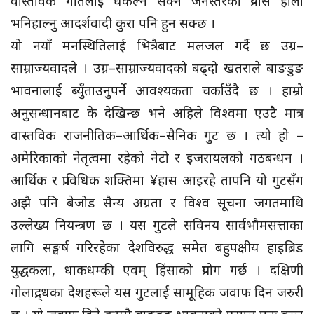
वास्तविक गतिलाई धकेल्न सक्ने जनस्तरको प्रयास होला
भनिहाल्नु आदर्शवादी कुरा पनि हुन सक्छ ।
यो नयाँ मनस्थितिलाई भित्रैबाट मलजल गर्दै छ उग्र–
साम्राज्यवादले । उग्र–साम्राज्यवादको बढ्दो खतराले बाङडुङ
भावनालाई ब्युँताउनुपर्ने आवश्यकता चर्काउँदै छ । हाम्रो
अनुसन्धानबाट के देखिन्छ भने अहिले विश्वमा एउटै मात्र
वास्तविक राजनीतिक–आर्थिक–सैनिक गुट छ । त्यो हो –
अमेरिकाको नेतृत्वमा रहेको नेटो र इजरायलको गठबन्धन ।
आर्थिक र प्राविधिक शक्तिमा ¥हास आइरहे तापनि यो गुटसँग
अझै पनि बेजोड सैन्य अग्रता र विश्व सूचना जगतमाथि
उल्लेख्य नियन्त्रण छ । यस गुटले सविनय सार्वभौमसत्ताका
लागि सङ्घर्ष गरिरहेका देशविरुद्ध समेत बहुपक्षीय हाइब्रिड
युद्धकला, धाकधम्की एवम् हिंसाको प्रयोग गर्छ । दक्षिणी
गोलाद्र्धका देशहरूले यस गुटलाई सामूहिक जवाफ दिन जरुरी