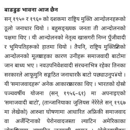
बाङडुङ भावना आज छैन
सन् १९५० र १९६० को दशकमा राष्ट्रिय मुक्ति आन्दोलनहरूको
ठूलो जनाधार थियो । बहुसङ्ख्यक जनता ती आन्दोलनको
पक्षमा थिए । यी आन्दोलनको नेतृत्व खासगरी निम्न पुँजीवादी
र भूमिपतिहरूको हातमा थियो । तैपनि, राष्ट्रिय मुक्तिप्रतिको
आन्दोलनको मूलप्रवाहका कारण उनीहरू समाजवादी बाटोमा
जान बाध्य भए । नवउपनिवेशवादी संरचनाभित्र रहेका तिनका
सरकारले आफूमुनि सङ्गठित जनाधारकै बाटो पछ्याउनुप¥यो ।
यी ‘समाजवादहरू’ अनेक आकारप्रकारका थिए । भारतको दोस्रो
पञ्चवर्षीय योजना (सन् १९५६–६१) मा अपनाइएको
‘समाजवादी बाटो’, (तान्जानियाका जुलियस नेरेरेले सन् १९६७
मा लेखेको) आरुशा घोषणामा आधारित अफ्रिकी समाजवाद
वा अर्जेन्टिनाको पेरोनवादजस्ता ल्याटिन अमेरिकाका