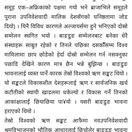
समूह एक–अफ्रिकाको पक्षमा गयो भने ब्राजाभिले समूहले
पुराना उपनिवेशवादी मालिक देशसँगको घनिष्ठतामा जोड
दियो) । यिनै विविध कारणले अल्जायर्समा हुने भनिएको दोस्रो
सम्मेलन स्थगित भयो । बाङडुङ सम्मेलनबाट बनेका धेरै
संस्थाहरू साबुत रहेको र तिनले पछिका दसकौँसम्म विश्व
मामिलामा छाप छोडेको हेर्दा दोस्रो सम्मेलन गर्न नसक्नुका
पछाडि देखिने कारण मात्र छैन भन्ने बुझिन्छ । बाङडुङ
भावनालाई ध्वस्त पार्ने कारक तेस्रो विश्वको ऋण सङ्कट थियो ।
यो सङ्कटले विकासशील देशहरूलाई ऋण र सार्वजनिक खर्च
कटौतीको स्थायी खाडलमा धकेल्यो र विकास गर्ने तिनको
आकांक्षालाई छियाछिया पा¥यो । यसरी बाङडुङ भावना
हराएको थियो ।
तेस्रो विश्वको ऋण सङ्कट आफैमा नवउपनिवेशवादी
श्रमविभाजनको भौतिक आधारलाई छिचोलेर बाङडुङ भावना