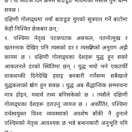
छ । यो जवाफ दिने क्रममै बाङडुङ भावनाको मसाल पुनः बल्न
सक्छ ।
दक्षिणी गोलाद्र्धमा नयाँ बाङडुङ युगको सुत्रपात गर्ने बाटोमा
केही निश्चित छेकबार छन् :
१. पश्चिमा नेतृत्व पटकपटक असफल, पतनोत्मुख र
खतरनाक देखिए पनि त्यसको डर र त्यसप्रतिको अनुराग अझै
कायम छ । दक्षिणी गोलाद्र्धका देशहरू युद्ध हुन सक्ने
आकलनले डरको स्थितिमा छन् । युद्ध भयो भने एकतर्फी
धाकधम्की दिनेदेखि हवाइ बमबारी गर्नेसम्म सबैखाले
युद्धकलाको प्रयोग हुन सक्छ । युद्ध अब सैद्धान्तिक सम्भावना
मात्र होइन, यथार्थ तथ्य बनिसकेको छ । त्यसैले दक्षिणी
गोलाद्र्धका देशहरू डराउनु जायज छ । अर्कोतिर, पश्चिमा
वर्चस्वयुक्त विश्व व्यवस्थाको अवशेष बाँकी नै हुनाले
पश्चिमको नेतृत्व आवश्यक छ भन्ने बन्धनकारी अनुभूति पनि