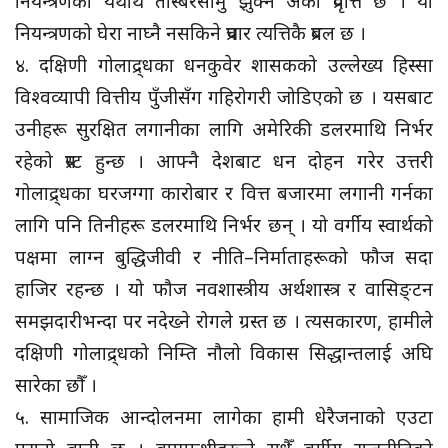
नियन्त्रणको यथार्थ तस्बिरसामु झुक्ने अर्को प्रवृत्ति छ । यो
नियन्त्रणको घेरा नाघ्नै नसकिने प्रचार त्यत्तिकै प्रबल छ ।
४. दक्षिणी गोलाद्र्धका धनकुवेर शासकको उल्लेख्य हिस्सा
विश्वव्यापी वित्तीय पुँजीसँग गहिरोगरी जोडिएको छ । यसबाट
उनीहरू सुरक्षित लगानीका लागि अमेरिकी डलरमाथि निर्भर
रहेको प्रस्ट हुन्छ । आफ्नै देशबाट धन दोहन गरेर उत्तरी
गोलाद्र्धका घरजग्गा कारोबार र वित्त बजारमा लगानी गर्नका
लागि पनि तिनीहरू डलरमाथि निर्भर छन् । यो वर्गीय स्वार्थको
पक्षमा लाग्न बुद्धिजीवी र नीति–निर्माताहरूको फौज सदा
हाजिर रहन्छ । यो फौज नवशास्त्रीय अर्थशास्त्र र वासिङ्टन
समझदारीभन्दा पर नदेख्ने रोगले ग्रस्त छ । त्यसकारण, हामीले
दक्षिणी गोलाद्र्धको निम्ति नौलो विकास सिद्धान्तलाई अघि
सारेका छौँ ।
५. सामाजिक आन्दोलनमा लागेका हामी धेरैजनाको एउटा