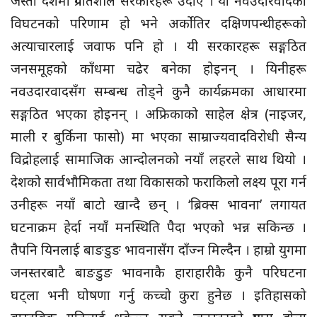
जस्ता देशमा प्रगतिशील सरकारहरू उदाए । यो नवउदारवादको
विघटनको परिणाम हो भने अर्कोतिर दक्षिणपन्थीहरूको
अत्याचारलाई जवाफ पनि हो । यी सरकारहरू सङ्गठित
जनसमूहको काँधमा चढेर बनेका होइनन् । यिनीहरू
नवउदारवादसँग सम्बन्ध तोड्ने कुनै कार्यक्रमका आधारमा
सङ्गठित भएका होइनन् । अफ्रिकाको साहेल क्षेत्र (नाइजर,
माली र बुर्किना फासो) मा भएका साम्राज्यवादविरोधी सैन्य
विद्रोहलाई सामाजिक आन्दोलनको नयाँ लहरले साथ थियो ।
देशको सार्वभौमिकता तथा विकासको फराकिलो लक्ष्य पूरा गर्न
उनीहरू नयाँ बाटो खान्दै छन् । ‘ब्रिक्स भावना’ लगायत
घटनाक्रम हेर्दा नयाँ मनस्थिति पैदा भएको भन्न सकिन्छ ।
तैपनि यिनलाई बाङडुङ भावनासँग दाँज्न मिल्दैन । हाम्रो युगमा
जनस्तरबाटै बाङडुङ भावनाकै हाराहारीकै कुनै परिघटना
घट्ला भनी घोषणा गर्नु कच्चो कुरा हुनेछ । इतिहासको