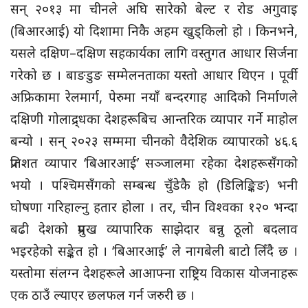
सन् २०१३ मा चीनले अघि सारेको बेल्ट र रोड अगुवाइ
(बिआरआई) यो दिशामा निकै अहम खुड्किलो हो । किनभने,
यसले दक्षिण–दक्षिण सहकार्यका लागि वस्तुगत आधार सिर्जना
गरेको छ । बाङडुङ सम्मेलनताका यस्तो आधार थिएन । पूर्वी
अफ्रिकामा रेलमार्ग, पेरुमा नयाँ बन्दरगाह आदिको निर्माणले
दक्षिणी गोलाद्र्धका देशहरूबिच आन्तरिक व्यापार गर्ने माहोल
बन्यो । सन् २०२३ सम्ममा चीनको वैदेशिक व्यापारको ४६.६
प्रतिशत व्यापार ‘बिआरआई’ सञ्जालमा रहेका देशहरूसँगको
भयो । पश्चिमसँगको सम्बन्ध चुँडेकै हो (डिलिङ्किङ) भनी
घोषणा गरिहाल्नु हतार होला । तर, चीन विश्वका १२० भन्दा
बढी देशको प्रमुख व्यापारिक साझेदार बन्नु ठूलो बदलाव
भइरहेको सङ्केत हो । ‘बिआरआई’ ले नागबेली बाटो लिँदै छ ।
यस्तोमा संलग्न देशहरूले आआफ्ना राष्ट्रिय विकास योजनाहरू
एक ठाउँ ल्याएर छलफल गर्न जरुरी छ ।