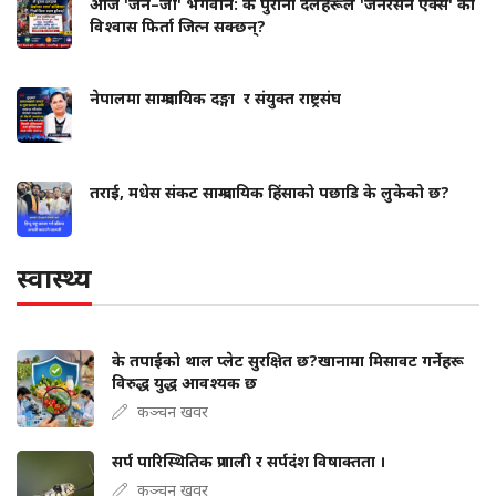
आज 'जेन–जी' भगवान: के पुराना दलहरूले 'जेनेरेसन एक्स' को
विश्वास फिर्ता जित्न सक्छन्?
नेपालमा साम्प्रदायिक दङ्गा र संयुक्त राष्ट्रसंघ
तराई, मधेस संकट साम्प्रदायिक हिंसाको पछाडि के लुकेको छ?
स्वास्थ्य
के तपाईंको थाल प्लेट सुरक्षित छ?खानामा मिसावट गर्नेहरू
विरुद्ध युद्ध आवश्यक छ
कञ्चन खवर
सर्प पारिस्थितिक प्रणाली र सर्पदंश विषाक्तता ।
कञ्चन खवर