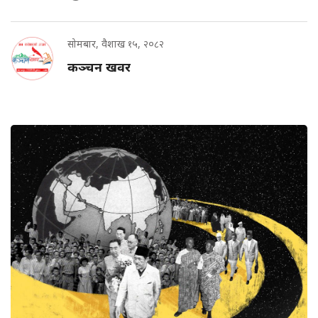
सोमबार, वैशाख १५, २०८२
कञ्चन खवर