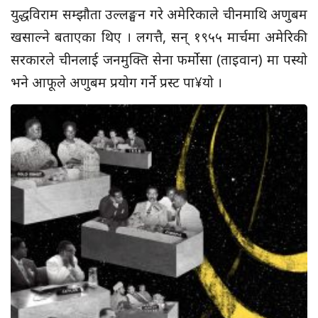
युद्धविराम सम्झौता उल्लङ्घन गरे अमेरिकाले चीनमाथि अणुबम
खसाल्ने बताएका थिए । लगत्तै, सन् १९५५ मार्चमा अमेरिकी
सरकारले चीनलाई जनमुक्ति सेना फर्मोसा (ताइवान) मा पस्यो
भने आफूले अणुबम प्रयोग गर्ने प्रस्ट पा¥यो ।