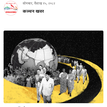
सोमबार, वैशाख १५, २०८२
कञ्चन खवर