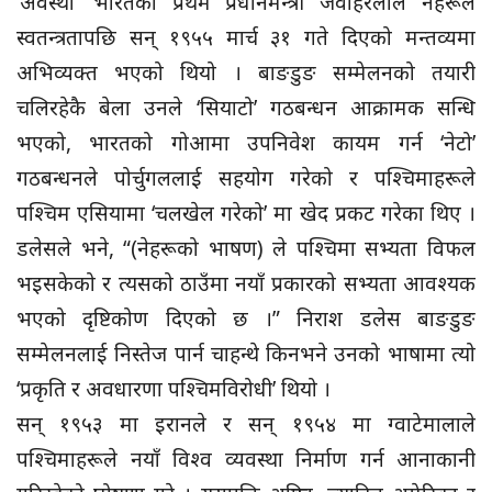
‘अवस्था’ भारतका प्रथम प्रधानमन्त्री जवाहरलाल नेहरूले
स्वतन्त्रतापछि सन् १९५५ मार्च ३१ गते दिएको मन्तव्यमा
अभिव्यक्त भएको थियो । बाङडुङ सम्मेलनको तयारी
चलिरहेकै बेला उनले ‘सियाटो’ गठबन्धन आक्रामक सन्धि
भएको, भारतको गोआमा उपनिवेश कायम गर्न ‘नेटो’
गठबन्धनले पोर्चुगललाई सहयोग गरेको र पश्चिमाहरूले
पश्चिम एसियामा ‘चलखेल गरेको’ मा खेद प्रकट गरेका थिए ।
डलेसले भने, “(नेहरूको भाषण) ले पश्चिमा सभ्यता विफल
भइसकेको र त्यसको ठाउँमा नयाँ प्रकारको सभ्यता आवश्यक
भएको दृष्टिकोण दिएको छ ।” निराश डलेस बाङडुङ
सम्मेलनलाई निस्तेज पार्न चाहन्थे किनभने उनको भाषामा त्यो
‘प्रकृति र अवधारणा पश्चिमविरोधी’ थियो ।
सन् १९५३ मा इरानले र सन् १९५४ मा ग्वाटेमालाले
पश्चिमाहरूले नयाँ विश्व व्यवस्था निर्माण गर्न आनाकानी