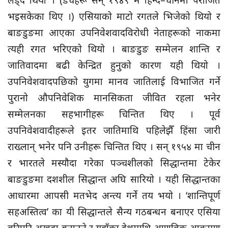
भइसकेका थिए ।) एसियाको माटो रगतले भिजेको थियो र
बाङडुङमा आएका उपनिवेशवादविरोधी नेताहरूको नाकमा
त्यही रगत भरिएको थियो । बाङडुङ सम्मेलन शान्ति र
जातिवादमा बढी केन्द्रित हुनुको कारण यही थियो ।
उपनिवेशवादपछिको युगमा मानव जातिलाई विभाजित गर्ने
पुरानो औपनिवेशिक मानसिकता जीवित रहला भनेर
सम्मेलनका सहभागीहरू चिन्तित थिए । पूर्व
उपनिवेशवादीहरूले इतर जातिमाथि पहिलेझैँ हिंसा जारी
राख्लान् भनेर पनि उनीहरू चिन्तित थिए । सन् १९५४ मा चीन
र भारतले मस्यौदा गरेका पञ्चशीलको सिद्धान्तमा टेकेर
बाङडुङमा दशशील सिद्धान्त अघि सारियो । यही सिद्धान्तका
आधारमा आपसी मतभेद अन्त्य गर्ने तय भयो । ‘शान्तिपूर्ण
सहअस्तित्व’ का यी सिद्धान्तले सैन्य गठबन्धन बनाएर एसिया
वरिपरि अखडा बनाउने र यहाँका देशमाथि आणविक आक्रमण