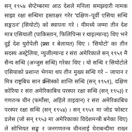
सन् १९५४ सेप्टेम्बरमा आठ देशले मनिला समझदारी नामक
साझा रक्षा सन्धिमा हस्ताक्षर गरेर ‘दक्षिण–पूर्वी एसिया सन्धि
सङ्गठन’ (सियोटो) को स्थापना गरे । यीमध्ये जम्मा तीन देश
मात्र एसियाली (पाकिस्तान, फिलिपिन्स र थाइल्यान्ड) थिए भने
दुई देश युरोपेली (फ्रान्स र बेलायत) थिए । ‘सियोटो’ का तीन
सदस्य अस्ट्रेलिया, न्युजील्यान्ड र संरा अमेरिकाले सन् १९५१ मै
सैन्य सन्धि (अन्जुस सन्धि) गरेका थिए । यो सन्धि र सियोटोले
एसियाको प्रशान्त भेगमा थप तीन मुख्य सन्धि गरे – जापान र
मित्र राष्ट्रबिच सान फ्रान्सिस्को शान्ति सन्धि (सन् १९५१), दक्षिण
कोरिया र संरा अमेरिकाबिच परस्पर रक्षा सन्धि (सन् १९५३) र
गणतन्त्र चीन (फर्मोसा, अहिले ताइवान) र संरा अमेरिकाबिच
परस्पर रक्षा सन्धि (सन् १९५४) । सन् १९५१ मा जोड फोस्टर
डलेस (जो सन् १९५३ मा अमेरिकाका विदेशमन्त्री बनेका थिए)
ले सोभियत सङ्घ र जनगणतन्त्र चीनलाई घेराबन्दीमा राख्न