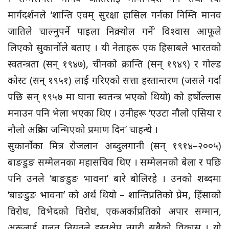
मार्गदर्शनले ‘शान्ति एवम् सुरक्षा हासिल गर्नका निम्ति मानव
जातिले चाल्नुपर्ने पाइला निक्र्योल गर्ने’ विश्वास आफूले
लिएको सुकार्नोले बताए । यी नेताहरू एक हिसाबले भारतको
स्वतन्त्रता (सन् १९४७), चीनको क्रान्ति (सन् १९४९) र गोल्ड
कोस्ट (सन् १९५१) लाई गरिएको सत्ता हस्तान्तरण (जसले गर्दा
पछि सन् १९५७ मा घाना स्वतन्त्र भएको थियो) को हर्षोल्लास
मनाउन पनि भेला भएका थिए । उनीहरू ‘एउटा नौलो एसिया र
नौलो अफ्रिका जन्मिएको प्रमाण दिन’ चाहन्थे ।
सुकार्नोका मित्र रोजलान अब्दुलगानी (सन् १९१४–२००५)
बाङडुङ सम्मेलनका महासचिव थिए । सम्मेलनको बेला र पछि
पनि उनले ‘बाङडुङ भावना’ बारे बोलिरहे । उनको शब्दमा
‘बाङडुङ भावना’ को अर्थ थियो – शान्तिप्रतिको प्रेम, हिंसाको
विरोध, विभेदको विरोध, एकअर्काप्रतिको अपार सम्मान,
अरूलाई गलत नियतले हस्तक्षेप नगरी सबैको विकास । यो