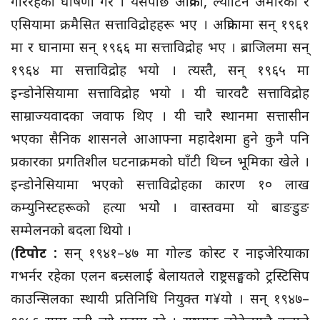
गरिरहेको घोषणा गरे । यसपछि अफ्रिका, ल्याटिन अमेरिका र
एसियामा क्रमैसित सत्ताविद्रोहहरू भए । अफ्रिकामा सन् १९६१
मा र घानामा सन् १९६६ मा सत्ताविद्रोह भए । ब्राजिलमा सन्
१९६४ मा सत्ताविद्रोह भयो । त्यस्तै, सन् १९६५ मा
इन्डोनेसियामा सत्ताविद्रोह भयो । यी चारवटै सत्ताविद्रोह
साम्राज्यवादका जवाफ थिए । यी चारै स्थानमा सत्तासीन
भएका सैनिक शासनले आआफ्ना महादेशमा हुने कुनै पनि
प्रकारका प्रगतिशील घटनाक्रमको घाँटी थिच्न भूमिका खेले ।
इन्डोनेसियामा भएको सत्ताविद्रोहका कारण १० लाख
कम्युनिस्टहरूको हत्या भयोे । वास्तवमा यो बाङडुङ
सम्मेलनको बदला थियो ।
(
टिपोट :
सन् १९४१–४७ मा गोल्ड कोस्ट र नाइजेरियाका
गभर्नर रहेका एलन बन्र्सलाई बेलायतले राष्ट्रसङ्घको ट्रस्टिसिप
काउन्सिलका स्थायी प्रतिनिधि नियुक्त ग¥यो । सन् १९४७–