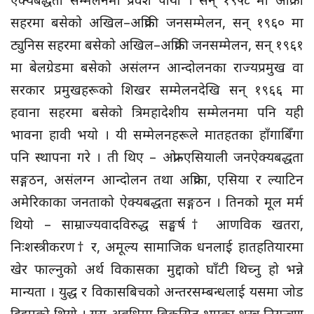
सहरमा बसेको अखिल–अफ्रिकी जनसम्मेलन, सन् १९६० मा
ट्युनिस सहरमा बसेको अखिल–अफ्रिकी जनसम्मेलन, सन् १९६१
मा बेलग्रेडमा बसेको असंलग्न आन्दोलनका राज्यप्रमुख वा
सरकार प्रमुखहरूको शिखर सम्मेलनदेखि सन् १९६६ मा
हवाना सहरमा बसेको त्रिमहादेशीय सम्मेलनमा पनि यही
भावना हावी भयो । यी सम्मेलनहरूले मातहतका हाँगाबिँगा
पनि स्थापना गरे । ती थिए – अफ्रो–एसियाली जनऐक्यबद्धता
सङ्गठन, असंलग्न आन्दोलन तथा अफ्रिका, एसिया र ल्याटिन
अमेरिकाका जनताको ऐक्यबद्धता सङ्गठन । तिनको मूल मर्म
थियो – साम्राज्यवादविरुद्ध सङ्घर्ष† आणविक खतरा,
निःशस्त्रीकरण† र, अमूल्य सामाजिक धनलाई हातहतियारमा
खेर फाल्नुको अर्थ विकासका मुद्दाको घाँटी थिच्नु हो भन्ने
मान्यता । युद्ध र विकासबिचको अन्तरसम्बन्धलाई यसमा जोड
दिइएको थियो । यस अवधिमा विकसित भएका शस्त्र नियन्त्रण