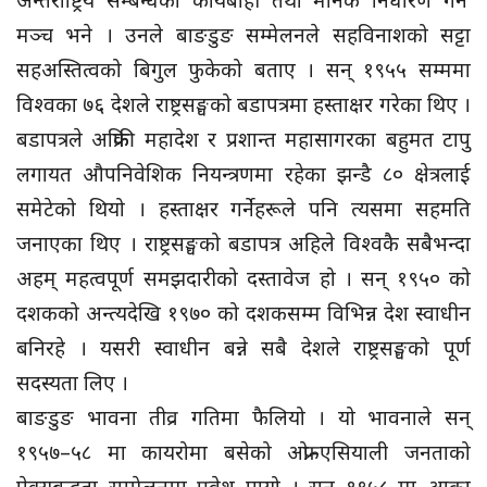
मञ्च भने । उनले बाङडुङ सम्मेलनले सहविनाशको सट्टा
सहअस्तित्वको बिगुल फुकेको बताए । सन् १९५५ सम्ममा
विश्वका ७६ देशले राष्ट्रसङ्घको बडापत्रमा हस्ताक्षर गरेका थिए ।
बडापत्रले अफ्रिकी महादेश र प्रशान्त महासागरका बहुमत टापु
लगायत औपनिवेशिक नियन्त्रणमा रहेका झन्डै ८० क्षेत्रलाई
समेटेको थियो । हस्ताक्षर गर्नेहरूले पनि त्यसमा सहमति
जनाएका थिए । राष्ट्रसङ्घको बडापत्र अहिले विश्वकै सबैभन्दा
अहम् महत्वपूर्ण समझदारीको दस्तावेज हो । सन् १९५० को
दशकको अन्त्यदेखि १९७० को दशकसम्म विभिन्न देश स्वाधीन
बनिरहे । यसरी स्वाधीन बन्ने सबै देशले राष्ट्रसङ्घको पूर्ण
सदस्यता लिए ।
बाङडुङ भावना तीव्र गतिमा फैलियो । यो भावनाले सन्
१९५७–५८ मा कायरोमा बसेको अफ्रो–एसियाली जनताको
ऐक्यबद्धता सम्मेलनमा प्रवेश पायो । सन् १९५८ मा आक्रा