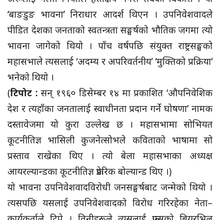
‘बाङडुङ भावना’ निराधार आदर्श थिएन । उपनिवेशवादले
पीडित देशका जनताको स्वतन्त्रता सङ्घर्षको भौतिक जगमा त्यो
भावना जागेको थियो । पाँच वर्षपछि संयुक्त राष्ट्रसङ्घको
महासभाले त्यसलाई ‘अदम्य र अपरिवर्तनीय’ ‘मुक्तिको प्रक्रिया’
भनेको थियो ।
(
टिपोट :
सन् १९६० डिसेम्बर १४ मा प्रकाशित ‘औपनिवेशिक
देश र त्यहाँका जनतालाई स्वाधीनता प्रदान गर्ने घोषणा’ नामक
दस्तावेजमा यो कुरा उल्लेख छ । महासभामा सोभियत
कूटनीतिज्ञ भासिली कुजनेत्सोभले कविताको भाषामा सो
प्रस्ताव राखेका थिए । त्यो बेला महासभाका अध्यक्ष
आयरल्यान्डका कूटनीतिज्ञ फ्रेडरिक बोल्यान्ड थिए ।)
यो भावना उपनिवेशवादविरोधी जनसङ्घर्षबाट जन्मेको थियो ।
त्यसपछि यसलाई उपनिवेशवादको विरोध गरिरहेका नेता–
कार्यकर्ताले टिपे । तिनीहरूले त्यसलाई फ्रान्सको बियरभिल