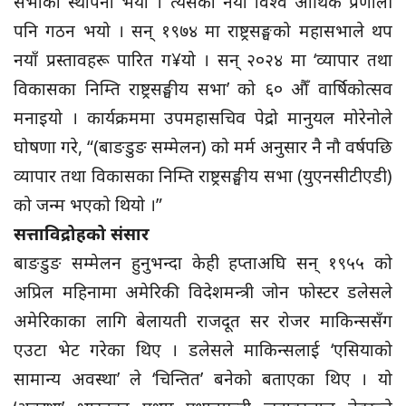
सभाको स्थापना भयो । त्यसको नयाँ विश्व आर्थिक प्रणाली
पनि गठन भयो । सन् १९७४ मा राष्ट्रसङ्घको महासभाले थप
नयाँ प्रस्तावहरू पारित ग¥यो । सन् २०२४ मा ‘व्यापार तथा
विकासका निम्ति राष्ट्रसङ्घीय सभा’ को ६० औँ वार्षिकोत्सव
मनाइयो । कार्यक्रममा उपमहासचिव पेद्रो मानुयल मोरेनोले
घोषणा गरे, “(बाङडुङ सम्मेलन) को मर्म अनुसार नै नौ वर्षपछि
व्यापार तथा विकासका निम्ति राष्ट्रसङ्घीय सभा (युएनसीटीएडी)
को जन्म भएको थियो ।”
सत्ताविद्रोहको संसार
बाङडुङ सम्मेलन हुनुभन्दा केही हप्ताअघि सन् १९५५ को
अप्रिल महिनामा अमेरिकी विदेशमन्त्री जोन फोस्टर डलेसले
अमेरिकाका लागि बेलायती राजदूत सर रोजर माकिन्ससँग
एउटा भेट गरेका थिए । डलेसले माकिन्सलाई ‘एसियाको
सामान्य अवस्था’ ले ‘चिन्तित’ बनेको बताएका थिए । यो