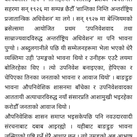
सहरमा सन् १९२६ मा सम्पन्न छैटौँ ‘शान्तिका निम्ति अन्तर्राष्ट्रिय
प्रजातान्त्रिक अधिवेशन’ मा लगे । सन् १९२७ मा बेल्जियमको
ब्रसेल्समा आयोजित प्रथम ‘उपनिवेशवाद तथा
साम्राज्यवादविरुद्ध अन्तर्राष्ट्रिय अधिवेशन’ मा पनि भावना
पुग्यो । अब्दुलगानीले पछि यी सम्मेलनहरूमा भेला भएको धेरै
व्यक्तिमा उही ‘उमङ्गको भावना थियो र उनीहरू एउटै लयमा
बोलिरहेका थिए । त्यो उपनिवेश बनाइएका, हेपिएका र
चेपिएका तिनका जनताको भावना र आवाज थियो’ । बाङडुङ
भावना औपनिवेशिक शासनमा बाँचेका र उपनिवेशवादका
आततायी अत्याचारविरुद्ध नयाँ संसारप्रति आशामुखी भइरहेका
करोडौँ जनताको आवाज थियो ।
औपनिवेशिक शासन समाप्त भइसकेपछि पनि नवउदारवादी
संरचनाबाट दबाब आइरह्यो । यहीबाट बाङडुङ भावना
जन्मिएको पुष्टि गर्ने धेरै आधार छन् । त्यो उमङ्गको अब आभाष