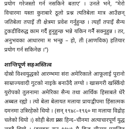
प्रयोग गरेजस्तो गर्न नसकिने बताए’ । उनले भने, “मेरो
विचारमा यस्ता कुराबारे ठूलो प्रश्न त्यतिबेला मात्र आउँछन्
जतिबेला तपाइँ ती क्षेत्रमा प्रवेश गर्नुहुन्छ । त्यहाँ तपाइँ सैन्य
टुकडीविरुद्ध काम गर्दै हुनुहुन्छ भन्ने यकिन गर्नैै सक्नुहुन्न । तर,
अनुभवका आधारमा म भन्छु – हो, ती (आणविक) हतियार
प्रयोग गर्न सकिनेछ ।”)
शान्तिपूर्ण सहअस्तित्व
दोस्रो विश्वयुद्धको आरम्भमा संरा अमेरिकाले आफूलाई पुरानो
साम्राज्यवादी गुटको नाइके बनाउँदै लग्यो । खासगरी खस्किँदो
युरोपको तुलनामा अमेरिका सैन्य तथा आर्थिक हिसाबले धेरै
अब्बल रह्यो । त्यो बेला बेलायत मलाया प्रायःद्वीपमा हिंसात्मक
दमनमा उत्रिरहेको थियो । (सन् १९४८–१९६० मा मलाया विद्रोह
चलेको थियो ।) सोही बेला फ्रान्स हिन्द–चीनमा अत्याचारपूर्ण युद्ध
लड्दै थियो । (डचहरू सन् १९४९ मै हिन्द–चीनमा पराजित