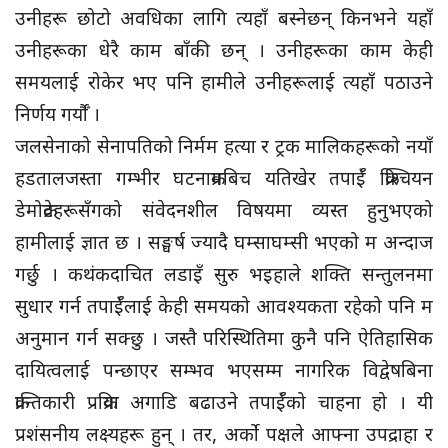
उनीहरू छोटो अवधिका लागि त्यहाँ बस्नेछन् किनभने यहाँ
उनीहरूका धेरै काम बाँकी छन् । उनीहरूका काम केही
समयलाई रोकेर भए पनि हामीले उनीहरूलाई त्यहाँ पठाउने
निर्णय गर्यौँ ।
जलसेनाको सेनापतिको निर्मम हत्या र ट्रक मालिकहरूको नयाँ
हडतालजस्ता गम्भीर घटनाक्रमबिच यतिखेर तपाईँ क्रिश्चियन
डेमोक्रेटहरूसँगको संवेदनशील विषयमा व्यस्त हुनुभएको
हामीलाई ज्ञात छ । सङ्घर्ष ज्यादै घम्साघम्सी भएको म अन्दाज
गर्छु । कथंकदाचित लडाइँ सुरु भइहाले शक्ति सन्तुलनमा
सुधार गर्न तपाईँलाई केही समयको आवश्यकता रहेको पनि म
अनुमान गर्न सक्छु । जस्तै परिस्थितिमा कुनै पनि ऐतिहासिक
दायित्वलाई पन्छाएर सम्भव भएसम्म नागरिक विद्वेषबिना
क्रान्तिकारी प्रक्रिया अगाडि बढाउने तपाईँको चाहना हो । यी
प्रशंसनीय लक्ष्यहरू हुन् । तर, अर्को पक्षले आफ्ना उपद्राहा र