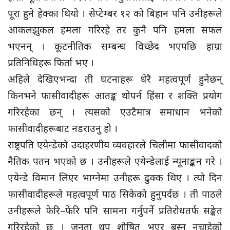
पूरा हुने हेक्का थियो । सेप्टेम्बर १२ को बिहान पनि उनीहरूले
आकलझुकल हमला गरिरहे तर कुनै पनि हमला सफल
भएनन् । कूटनीतिक सम्बन्ध विच्छेद भएपछि हाम्रा
प्रतिनिधिहरू फिर्ता भए ।
अहिले देखिएभन्दा ती घटनाहरू धेरै महत्वपूर्ण हुनेछन्
किनभने फासीवादीहरू आतङ्क थोपर्न हिंसा र शक्ति प्रयोग
गरिरहेका छन् । त्यसको एउटैमात्र समाधान भनेको
फासीवादीहरूबाट नडराउनु हो ।
राष्ट्रपति एयेन्डेको उदाहरणीय व्यवहारले चिलीमा फासीवादको
नैतिक पतन भएको छ । उनीहरूले एयेन्डेलाई न्यूनाङ्कन गरे ।
एयेन्डे विमान लिएर भाग्नेमा उनीहरू ढुक्क थिए । त्यो दिन
फासीवादीहरूले महत्वपूर्ण पाठ सिकेको हुनुपर्दछ । ती पाठले
उनीहरूले फेरि–फेरि पनि सामना गर्नुपर्ने प्रतिरोधतर्फ सङ्केत
गरिरहेको छ । जनता थप शोषित भएर बस्न नचाहेको