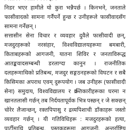
निडर भएर हामीले यो कुरा भन्नैपर्छ । किनभने, जनताले
फासीवादको सामना गर्नैपर्ने हुन्छ र उनीहरूले फासीवादसँग
सामना गर्नेछन् ।
सत्तासीन सेना विचार र व्यवहार दुवैले फासीवादी छन्,
मजदुरहरूको नरसंहार, विश्वविद्यालयहरूमा बमबारी,
किताबहरूको आगजनी, यातना शिविर र जनताविरूद्ध
आतङ्कवादसम्बन्धी डरलाग्दा कानुन । राजनीतिक
दलहरूमाथिको प्रतिबन्ध, मजदुर सङ्गठनहरूको विघटन र सबै
किसिमका अपराध एवम् दुरूपयोग । जब उनीहरू (फासीवादी
सेना) समुदाय, विश्वविद्यालय र क्रान्तिकारीहरूका घरमा न
खानतलासी गर्छन् तब निर्दयतापूर्वक भित्र पस्छन् र जे सक्छन्
चोरेर लैजान्छन्, रक्तपिपासु र द्रव्यपिशाची डाँकाहरू जस्तो
व्यवहार गर्छन् । यी गतिविधिहरू : मजदुरहरूको हत्या,
पार्टीमाथि प्रतिबन्ध, पुस्तकहरूमा आगजनी, अन्तर्राष्ट्रिय