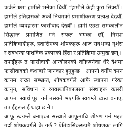
फर्कने क्रममा हामीले भनेका थियौँ, “हामीले केही कुरा सिक्यौँ ।
हामीले इतिहासको अर्को नियमको प्रमाणीकरण प्रत्यक्ष देख्यौँ,
हामीले व्यवहारमा फासीवाद देख्यौँ । हामी एउटा समकालीन
सिद्धान्त प्रमाणित गर्न सफल भएका छौँ, निराश
प्रतिक्रियावादीहरू, हतासिएका शोषकहरू आज सबभन्दा नृशंस
र सबभन्दा पाशविक प्रकारको हिंसा र प्रतिक्रियामा उन्मुख छन् ।
तपाईँहरू त फासीवादी आन्दोलनको कोक्रो बनेका धेरै देशमा
फासीवादको कथाबारे जानकार हुनुहुन्छ । आफ्नो वर्गीय दमन
कायम राख्न सम्भ्रान्त, शोषकवर्गले आफै स्थापना गरेका
कानुन, संविधान र व्यवस्थापिकाजस्ता संस्थाहरू कसरी
आफ्ना स्वार्थ पूरा गर्न नसक्ने भएपछि स्वयम्ले ध्वस्त बनाए,
तपाईँहरूलाई थाहा छ नै ।
आफू स्वयम्ले बनाएका संस्थाले आफूमाथि शोषण गर्न मद्दत
गर्दा शोषकवर्गले के गर्छ ? ऐतिहासिकरूपमै शोषणका लागि