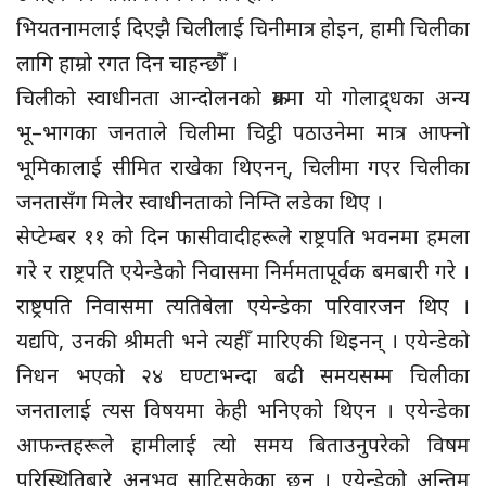
भियतनामलाई दिएझै चिलीलाई चिनीमात्र होइन, हामी चिलीका
लागि हाम्रो रगत दिन चाहन्छौँ ।
चिलीको स्वाधीनता आन्दोलनको क्रममा यो गोलाद्र्धका अन्य
भू–भागका जनताले चिलीमा चिट्ठी पठाउनेमा मात्र आफ्नो
भूमिकालाई सीमित राखेका थिएनन्, चिलीमा गएर चिलीका
जनतासँग मिलेर स्वाधीनताको निम्ति लडेका थिए ।
सेप्टेम्बर ११ को दिन फासीवादीहरूले राष्ट्रपति भवनमा हमला
गरे र राष्ट्रपति एयेन्डेको निवासमा निर्ममतापूर्वक बमबारी गरे ।
राष्ट्रपति निवासमा त्यतिबेला एयेन्डेका परिवारजन थिए ।
यद्यपि, उनकी श्रीमती भने त्यहीँ मारिएकी थिइनन् । एयेन्डेको
निधन भएको २४ घण्टाभन्दा बढी समयसम्म चिलीका
जनतालाई त्यस विषयमा केही भनिएको थिएन । एयेन्डेका
आफन्तहरूले हामीलाई त्यो समय बिताउनुपरेको विषम
परिस्थितिबारे अनुभव साटिसकेका छन् । एयेन्डेको अन्तिम