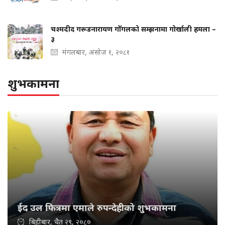
चश्मदीद गरूडनारायण गोँगलको सम्झनामा गोर्खाली हमला –
३
मंगलबार, असोज १, २०८१
शुभकामना
ईद उल फित्रमा एमाले रुपन्देहीको शुभकामना
बिहीबार, चैत २९, २०८०