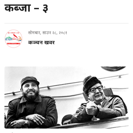
कब्जा – ३
सोमबार, साउन २८, २०८१
कञ्चन खवर