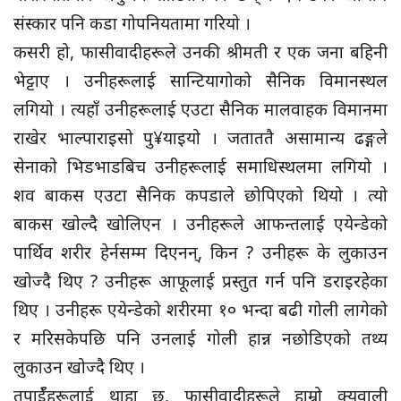
संस्कार पनि कडा गोपनियतामा गरियो ।
कसरी हो, फासीवादीहरूले उनकी श्रीमती र एक जना बहिनी
भेट्टाए । उनीहरूलाई सान्टियागोको सैनिक विमानस्थल
लगियो । त्यहाँ उनीहरूलाई एउटा सैनिक मालवाहक विमानमा
राखेर भाल्पाराइसो पु¥याइयो । जताततै असामान्य ढङ्गले
सेनाको भिडभाडबिच उनीहरूलाई समाधिस्थलमा लगियो ।
शव बाकस एउटा सैनिक कपडाले छोपिएको थियो । त्यो
बाकस खोल्दै खोलिएन । उनीहरूले आफन्तलाई एयेन्डेको
पार्थिव शरीर हेर्नसम्म दिएनन्, किन ? उनीहरू के लुकाउन
खोज्दै थिए ? उनीहरू आफूलाई प्रस्तुत गर्न पनि डराइरहेका
थिए । उनीहरू एयेन्डेको शरीरमा १० भन्दा बढी गोली लागेको
र मरिसकेपछि पनि उनलाई गोली हान्न नछोडिएको तथ्य
लुकाउन खोज्दै थिए ।
तपाईँहरूलाई थाहा छ, फासीवादीहरूले हाम्रो क्युवाली