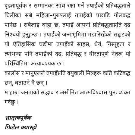
दृढतापूर्वक र सम्मानका साथ रक्षा गर्ने तपाईँको प्रतिबद्धताले
चिलीका सबै महिला–पुरुषलाई तपाईँको पछाडि गोलबद्ध
पार्नेछ । सबैलाई थाहा छ, तपाईँ आफ्नो प्रतिबद्धताप्रति दृढ
निश्चयी हुनुहुन्छ । तपाईँको जन्मभूमिमा मडारिरहेको सङ्कटको
यो ऐतिहासिक घडीमा तपाईँको साहस, धैर्य, निस्पृहता र
त्योभन्दा पनि तपाईँको दृढ, प्रतिबद्ध र वीरतापूर्ण नेतृत्व यो
परिस्थितिमा अत्यावश्यक छ ।
कार्लोस र मानुएलले तपाईँप्रति क्युवाली मित्रहरू कति कटिबद्ध
छन्, बताउने नै छन् ।
म हाम्रा जनताको सद्भाव र असीमित आत्मविश्वास पुनः व्यक्त
गर्दछु ।
भ्रातृत्वपूर्वक
फिडेल क्यास्ट्रो