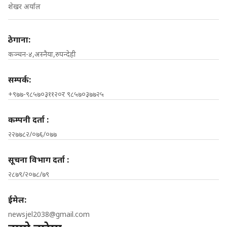
शेखर अर्याल
ठेगाना:
कञ्चन-४,अस्नैया,रुपन्देही
सम्पर्क:
+९७७-९८५७०३११२०र ९८५७०३७७२५
कम्पनी दर्ता :
२२७७८२/०७६/०७७
सूचना विभाग दर्ता :
२८७९/२०७८/७९
ईमेल:
newsjel2038@gmail.com