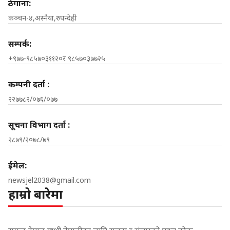
ठेगाना:
कञ्चन-४,अस्नैया,रुपन्देही
सम्पर्क:
+९७७-९८५७०३११२०र ९८५७०३७७२५
कम्पनी दर्ता :
२२७७८२/०७६/०७७
सूचना विभाग दर्ता :
२८७९/२०७८/७९
ईमेल:
newsjel2038@gmail.com
हाम्रो बारेमा