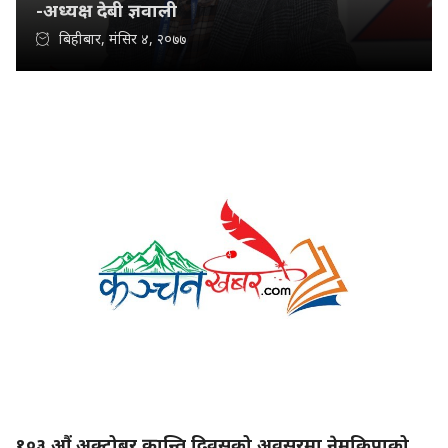
-अध्यक्ष देबी ज्ञवाली
बिहीबार, मंसिर ४, २०७७
१०३ औं अक्टोबर क्रान्ति दिवसको अवसरमा नेमकिपाको