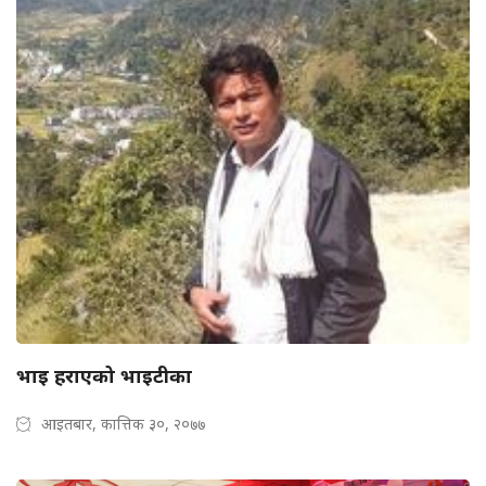
भाइ हराएको भाइटीका
आइतबार, कात्तिक ३०, २०७७