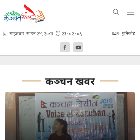
युनिकोड
कञ्चन खवर