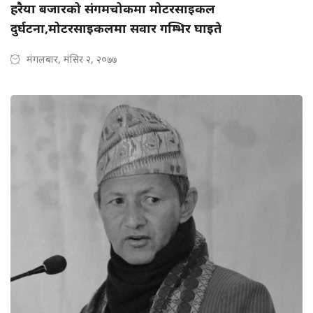
हरैया बजारको संगमचोकमा मोटरसाइकल
दुर्घटना,मोटरसाइकलमा सवार गम्भिर घाइते
मंगलबार, मंसिर २, २०७७