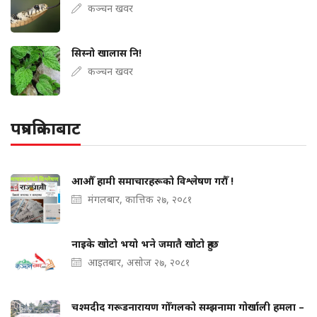
कञ्चन खवर
सिस्नो खालास नि!
कञ्चन खवर
पत्रपत्रिकाबाट
आऔँ हामी समाचारहरूको विश्लेषण गरौँ !
मंगलबार, कात्तिक २७, २०८१
नाइके खोटो भयो भने जमातै खोटो हुन्छ
आइतबार, असोज २७, २०८१
चश्मदीद गरूडनारायण गोँगलको सम्झनामा गोर्खाली हमला –