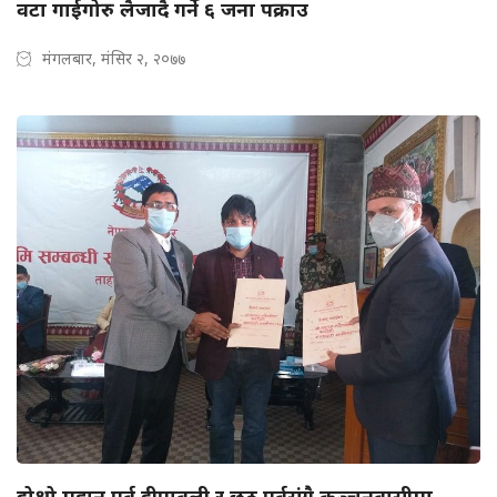
वटा गाईगोरु लैजादै गर्ने ६ जना पक्राउ
मंगलबार, मंसिर २, २०७७
दोश्रो महान पर्व दीपावली र छठ पर्वसंगै कञ्चनवासीमा