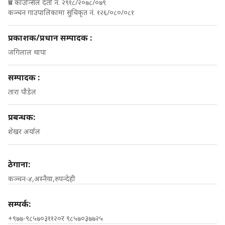
प्रस काउन्सिल दर्ता नं. २९१८/२०७८/०७९
कञ्चन गाउपालिकामा सुचिकृत नं. १२६/०८०/०८१
प्रकाशक/प्रधान सम्पादक :
जगिलाल थापा
सम्पादक :
तारा पौडेल
प्रबन्धक:
शेखर अर्याल
ठेगाना:
कञ्चन-४,अस्नैया,रुपन्देही
सम्पर्क:
+९७७-९८५७०३११२०र ९८५७०३७७२५